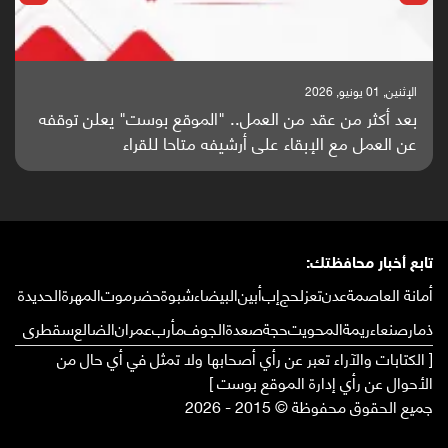
الإثنين, 01 يونيو, 2026
بعد أكثر من عقد من العمل.. "الموقع بوست" يعلن توقفه
عن العمل مع الإبقاء على أرشيفه متاحا للقراء
تابع أخبار محافظتك:
أمانة العاصمة
عدن
تعز
لحج
إب
أبين
البيضاء
شبوة
حضرموت
المهرة
الحديدة
ذمار
صنعاء
ريمة
المحويت
حجة
صعدة
الجوف
مأرب
عمران
الضالع
سقطرى
[ الكتابات والآراء تعبر عن رأي أصحابها ولا تمثل في أي حال من
الأحوال عن رأي إدارة الموقع بوست ]
جميع الحقوق محفوظة © 2015 - 2026