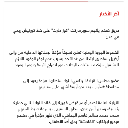
آخر الأخبار
حريق ضخم يلتهم سوبرماركت "كوز مارت" على خط كورنيش ريمي
في عدن
الخطوط الجوية اليمنية تعلن تعليقاً مؤقتاً لرحلاتها الداخلية من وإلى
أرخبيل سقطرى ابتداءً من غد الأحد بسبب عدم توفر الوقود اللازم
للتشغيل مؤكدة استئناف الرحلات فور انفراج الأزمة وتوفر الوقود
عضو مجلس القيادة الرئاسي اللواء سلطان العرادة يعود إلى
محافظة #مأرب، بعد نحو أربعة أشهر على مغادرتها.
النيابة العامة تصدر أوامر قبض قهرية إلى قائد اللواء الثاني حماية
رئاسية، ومدير أمن عدن، مطهر الشعيبي، بسرعة ضبط المتهم
محمد محمد صالح قاسم الجحافي، الذي ظهر مؤخراً في مقطع
فيديو لإرتكابه "الفاحشة" بحق أحد الأطفال.