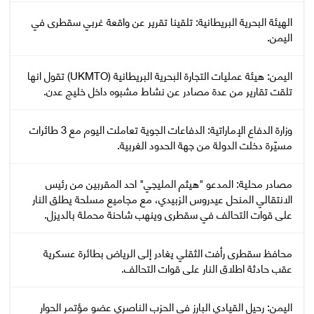
‏الهيئة البحرية البريطانية: تلقينا تقرير عن واقعة غربي سقطرى في
اليمن.
اليمن: هيئة عمليات التجارة البحرية البريطانية (UKMTO) تقول انها
تلقت تقارير من عدة مصادر عن نشاط مشبوه داخل خليج عدن.
وزارة الدفاع الإماراتية: الدفاعات الجوية تعاملت اليوم مع 3 طائرات
مسيّرة دخلت الدولة من جهة الحدود الغربية.
مصادر محلية: المدعو "هيثم المليجي" احد المقربين من رئيس
الانتقالي المنحل عيدروس الزبيدي، مع مجاميع مسلحة يطلق النار
على قوات التحالف في سقطرى وينهب شاحنة محملة بالديزل.
محافظ سقطرى رأفت الثقلي يغادر إلى الرياض بطائرة عسكرية
عقب حادثة اطلاق النار على قوات التحالف.
اليمن: رحيل القيادي البارز في الحزب الناصري عضو مؤتمر الحوار