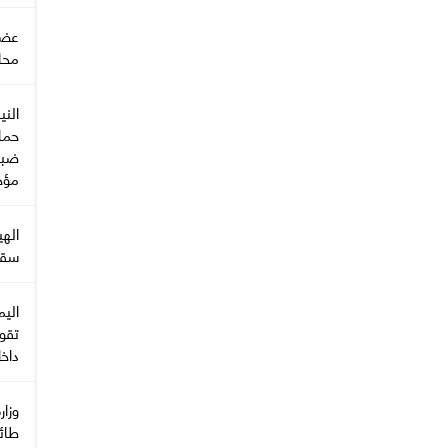
عضو 
محا
الني
حما
ضبط
مؤخر
‏اله
سقط
تقو
داخ
طائر