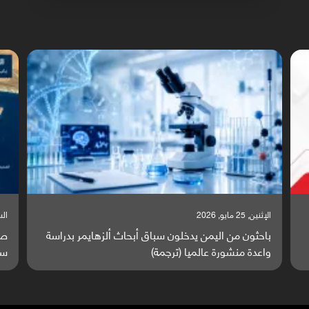
الإثنين, 25 مايو, 2026
السبت,
باحثون من اليمن يدخلون سباق أبحاث ألزهايمر بدراسة
صر
واعدة منشورة عالميا (ترجمة)
سا