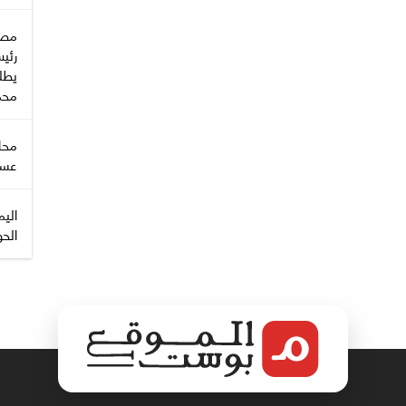
مصا
رئي
يطل
محمل
محا
عسك
اليم
الحو