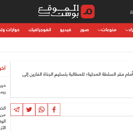
اء
منوعات
صور
فيديو
انفوجرافيك
حوارات وتح
آخر
مام مقر السلطة المحلية؛ للمطالبة بتسليم الجناة الفارين إلى
حري
ريم
الخط
من 
الوق
الأز