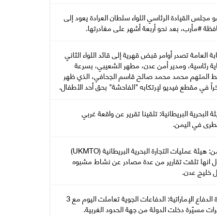
مجلس القيادة الرئاسي اللواء سلطان العرادة يعود إلى
فظة #مأرب، بعد نحو أربعة أشهر على مغادرتها.
ابة العامة تصدر أوامر قبض قهرية إلى قائد اللواء الثاني
ية رئاسية، ومدير أمن عدن، مطهر الشعيبي، بسرعة
 المتهم محمد محمد صالح قاسم الجحافي، الذي ظهر
اً في مقطع فيديو لإرتكابه "الفاحشة" بحق أحد الأطفال.
يئة البحرية البريطانية: تلقينا تقرير عن واقعة غربي
رى في اليمن.
اليمن: هيئة عمليات التجارة البحرية البريطانية (UKMTO)
ل انها تلقت تقارير من عدة مصادر عن نشاط مشبوه
ل خليج عدن.
وزارة الدفاع الإماراتية: الدفاعات الجوية تعاملت اليوم مع 3
ات مسيّرة دخلت الدولة من جهة الحدود الغربية.