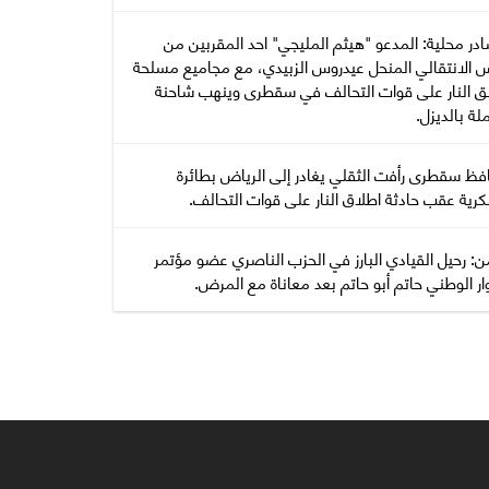
در محلية: المدعو "هيثم المليجي" احد المقربين من
س الانتقالي المنحل عيدروس الزبيدي، مع مجاميع مسلحة
ق النار على قوات التحالف في سقطرى وينهب شاحنة
ة بالديزل.
فظ سقطرى رأفت الثقلي يغادر إلى الرياض بطائرة
رية عقب حادثة اطلاق النار على قوات التحالف.
ن: رحيل القيادي البارز في الحزب الناصري عضو مؤتمر
ار الوطني حاتم أبو حاتم بعد معاناة مع المرض.