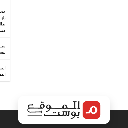
مصا
رئي
يطل
محمل
محا
عسك
اليم
الحو