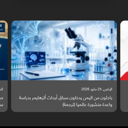
الإثنين, 25 مايو, 2026
السبت,
باحثون من اليمن يدخلون سباق أبحاث ألزهايمر بدراسة
صر
واعدة منشورة عالميا (ترجمة)
سا