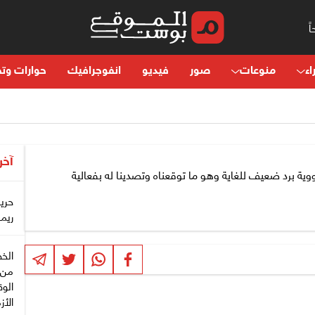
اء
منوعات
صور
فيديو
انفوجرافيك
حوارات وتح
آخر
ووية برد ضعيف للغاية وهو ما توقعناه وتصدينا له بفعالية
حري
ريم
الخط
من 
الوق
الأز