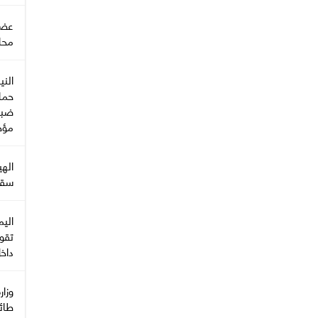
عضو 
محا
الني
حما
ضبط
مؤخر
‏اله
سقط
تقو
داخ
طائر