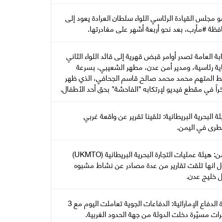
مجلس القيادة الرئاسي اللواء سلطان العرادة يعود إلى
فظة #مأرب، بعد نحو أربعة أشهر على مغادرتها.
ابة العامة تصدر أوامر قبض قهرية إلى قائد اللواء الثاني
ية رئاسية، ومدير أمن عدن، مطهر الشعيبي، بسرعة
 المتهم محمد محمد صالح قاسم الجحافي، الذي ظهر
اً في مقطع فيديو لإرتكابه "الفاحشة" بحق أحد الأطفال.
يئة البحرية البريطانية: تلقينا تقرير عن واقعة غربي
رى في اليمن.
اليمن: هيئة عمليات التجارة البحرية البريطانية (UKMTO)
ل انها تلقت تقارير من عدة مصادر عن نشاط مشبوه
ل خليج عدن.
وزارة الدفاع الإماراتية: الدفاعات الجوية تعاملت اليوم مع 3
ات مسيّرة دخلت الدولة من جهة الحدود الغربية.