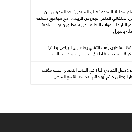
در محلية: المدعو "هيثم المليجي" احد المقربين من
س الانتقالي المنحل عيدروس الزبيدي، مع مجاميع مسلحة
ق النار على قوات التحالف في سقطرى وينهب شاحنة
ة بالديزل.
فظ سقطرى رأفت الثقلي يغادر إلى الرياض بطائرة
رية عقب حادثة اطلاق النار على قوات التحالف.
ن: رحيل القيادي البارز في الحزب الناصري عضو مؤتمر
ار الوطني حاتم أبو حاتم بعد معاناة مع المرض.