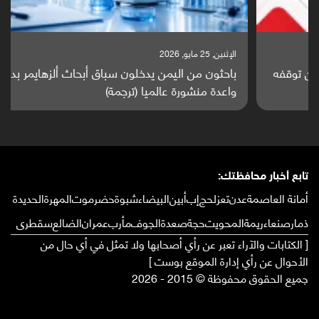
الإثنين, 25 مايو, 2026
باحثون من اليمن يدخلون سباق أبحاث ألزهايمر بدراسة
واعدة منشورة عالميا (ترجمة)
تابع أخبار محافظتك:
أمانة العاصمة
عدن
تعز
لحج
إب
أبين
البيضاء
شبوة
حضرموت
المهرة
الحديدة
ذمار
صنعاء
ريمة
المحويت
حجة
صعدة
الجوف
مأرب
عمران
الضالع
سقطرى
[ الكتابات والآراء تعبر عن رأي أصحابها ولا تمثل في أي حال من
الأحوال عن رأي إدارة الموقع بوست ]
جميع الحقوق محفوظة © 2015 - 2026