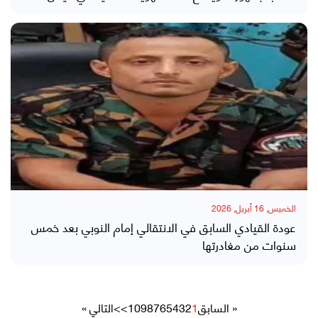
الخميس, 16 أبريل, 2026
عودة القيادي السابق في الانتقالي إمام النوبي بعد خمس
سنوات من مغادرتها
« السابق
1
2
3
4
5
6
7
8
9
10
>>
التالي »