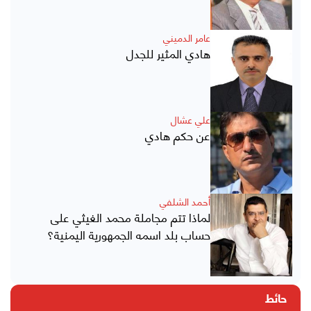
عامر الدميني
هادي المثير للجدل
علي عشال
عن حكم هادي
أحمد الشلفي
لماذا تتم مجاملة محمد الغيثي على
حساب بلد اسمه الجمهورية اليمنية؟
حائط