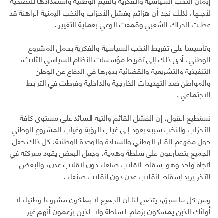
إيمان النخب السياسية والفكرية بالقيم الوطنية واستعدادها للتضحية
لأجلها، لذلك نجد أن هزائم وفشل الأحزاب والنخب اليمنية الراهنة قد
عطلت الحراك الشعبي وقمعت الوعي بعملية التغيير .
وتأسيسا على تفريط النخب السياسية والفكرية بحمل المشروع
الوطني، أدى ذلك إلى تفريط مؤسسات النظام السياسي الثلاث،
التنفيذية والتشريعية والقضائية بدورها في الدفاع عن الوطن
والمواطن ضد التهديدات الخارجية والداخلية وفرطت في الترابط
الاجتماعي .
نستطيع القول، إن الفشل القائم والتيه السائد على مستوى كافة
الأحزاب والنخب سببه يعود إلى غياب الرؤية وغياب المشروع الوطني
حول مفهوم القرار الوطني والسيادة والوحدة الوطنية، كل ذلك جعل
الجميع يتصارعون على سلطة وهمية، وجعل البعض يقود معركته في
اتجاه واحد وهو إسقاط انقلاب صنعاء دون انقلاب عدن، والبعض
الآخر يريد إسقاط انقلاب عدن دون انقلاب صنعاء .
ومن كل ما سبق، يتضح لنا أن الجميع لا يملكون مشروعا وطنيا، لا
أولئك الذين يمسكون بزمام السلطة ولا الذين يزعمون أنهم غير