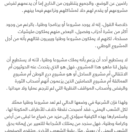
راضين عن الوضع، والجميع ينتظرون من الخارج إما أن يدعمهم لفرض
مشروعهم أو يقدم لهم حلا لمشاكلهم ونزاعهم فيما بينهم .
خلاصة القول، إنه لا يوجد مشروعا أو برنامجا وطنيا، بالرغم من وجود
أكثر من عشرة أحزاب وفصيل، البعض منهم يملكون مليشيات
مسلحة، لكنهم لا يملكون مشروعا وطنيا ويبررون قتالهم بأنه من أجل
المشروع الوطني .
لا يستطيع أحد أن يزعم بأنه يملك مشروعا وطنيا، لأنه لا يستطيع أن
يقول لنا ماهو هذا المشروع، فهل هو الذي يتحدث عنه الحوثيون أم
الانتقالي أم مشروع الساحل أو هو مشروع درع الوطن أم مشروع
العمالقة أم مشروع الصامتين الذين يزعمون أنهم أصحاب الثورة
والرفض وأصحاب المواقف النظرية التي لم تترجم عمليا ولا ميدانيا .
ولهذا فإن الشرعية في وضعها الحالي لم تعد مشروعا وطنيا ممثلا
لكل الشعب اليمني، فقد أصبحت نقطة خلاف للأطراف المكونة لها،
واستمرارها بهذه الكيفية سيؤدي إلى مزيد من ضياع ما تبقى من أرض
وكرامة وطنية، فهل سنجد من يمتلك الشجاعة للتعبير عن إيمانه بحق
الشعب اليمني أن يعيش مثل بقية الشعوب الأخرى ويتقدم الصفوف