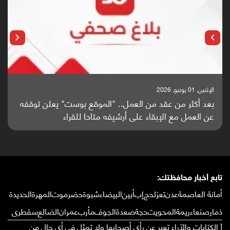
الإثنين, 01 يونيو, 2026
بعد أكثر من عقد من العمل.. "الموقع بوست" يعلن توقفه
عن العمل مع الإبقاء على أرشيفه متاحا للقراء
تابع أخبار محافظتك:
أمانة العاصمة
عدن
تعز
لحج
إب
أبين
البيضاء
شبوة
حضرموت
المهرة
الحديدة
ذمار
صنعاء
ريمة
المحويت
حجة
صعدة
الجوف
مأرب
عمران
الضالع
سقطرى
[ الكتابات والآراء تعبر عن رأي أصحابها ولا تمثل في أي حال من