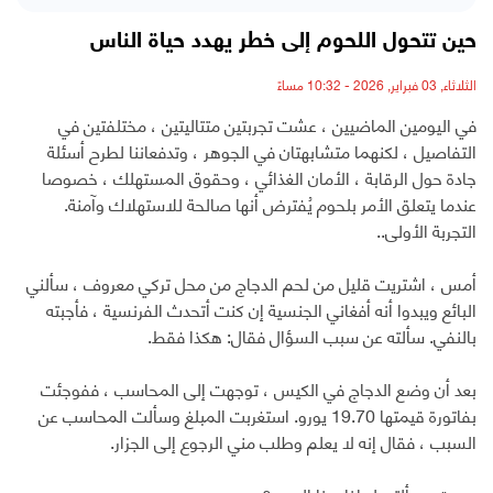
حين تتحول اللحوم إلى خطر يهدد حياة الناس
الثلاثاء, 03 فبراير, 2026 - 10:32 مساءً
في اليومين الماضيين ، عشت تجربتين متتاليتين ، مختلفتين في
التفاصيل ، لكنهما متشابهتان في الجوهر ، وتدفعاننا لطرح أسئلة
جادة حول الرقابة ، الأمان الغذائي ، وحقوق المستهلك ، خصوصا
عندما يتعلق الأمر بلحوم يُفترض أنها صالحة للاستهلاك وآمنة.
التجربة الأولى..
أمس ، اشتريت قليل من لحم الدجاج من محل تركي معروف ، سألني
البائع ويبدوا أنه أفغاني الجنسية إن كنت أتحدث الفرنسية ، فأجبته
بالنفي. سألته عن سبب السؤال فقال: هكذا فقط.
بعد أن وضع الدجاج في الكيس ، توجهت إلى المحاسب ، ففوجئت
بفاتورة قيمتها 19.70 يورو. استغربت المبلغ وسألت المحاسب عن
السبب ، فقال إنه لا يعلم وطلب مني الرجوع إلى الجزار.