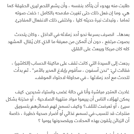
طلبت منه بهدوء أن يتأكد بنفسه ، وأن يشم اللحم ليرى الحقيقة كما
هي. وما إن فعل ذلك حتى تغيرت ملامحه بالكامل ؛ خفت صوته
تماما ، وتبدلت نبرة حديثه كليا ، واختفى ذلك الانفعال المفاجئ.
بعدها.. انصرف بسرعة نحو أحد زملائه في الداخل ، وكان يتحدث
بصوت مرتفع ، دون أن أتمكن من معرفة ما الذي كان يُقال. المشهد
كله كان مربكا ويبعث على القلق.
رجعت إلى السيدة التي كانت تقف على ماكينة الحساب (الكاشير) ،
فقالت لي: "نحن آسفون ، سأقوم بإبلاغ المدير بالأمر" . ثم بدأت
تتحدث مع أحد زملائها ، في محاولة لاحتواء الموقف.
غادرت المتجر مباشرة وأنا في حالة غضب واستياء شديدين. كيف
يمكن لهؤلاء الناس أن يبيعوا مواد منتهية الصلاحية ، أو مخزنة بشكل
سيئ ، أو تعرضت للتلف؟ وكيف تسمح لهم ضمائرهم بتسويق
منتجات قد تتسبب في تسمم غذائي أو أضرار صحية خطيرة ، خاصة
أن الزبائن يثقون بهذه المحلات ويقصدونها يوميا ؟