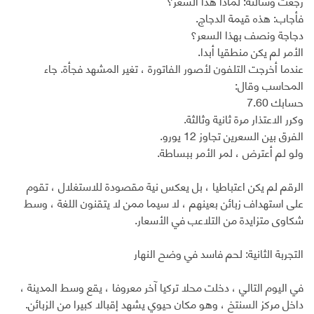
رجعت وسألته: لماذا هذا السعر؟
فأجاب: هذه قيمة الدجاج.
دجاجة ونصف بهذا السعر؟
الأمر لم يكن منطقيا أبدا.
عندما أخرجت التلفون لأصور الفاتورة ، تغير المشهد فجأة. جاء
المحاسب وقال:
حسابك 7.60
وكرر الاعتذار مرة ثانية وثالثة.
الفرق بين السعرين تجاوز 12 يورو.
ولو لم أعترض ، لمر الأمر ببساطة.
الرقم لم يكن اعتباطيا ، بل يعكس نية مقصودة للاستغلال ، تقوم
على استهداف زبائن بعينهم ، لا سيما ممن لا يتقنون اللغة ، وسط
شكاوى متزايدة من التلاعب في الأسعار.
التجربة الثانية: لحم فاسد في وضح النهار
في اليوم التالي ، دخلت محلا تركيا آخر معروفا ، يقع وسط المدينة ،
داخل مركز السنتخ ، وهو مكان حيوي يشهد إقبالا كبيرا من الزبائن.