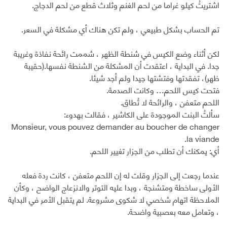
اشتريتُ كيلو غراما من لحم الغنم وثلاث قطع من لحم الدجاج.
تم الحساب بشكل طبيعي ، ولم تكن هناك أي مشكلة في السعر.
لكن أثناء وضع الكيس في شنطة الظهر ، شممت رائحة نفاذة وغريبة
جدا. في البداية ، اعتقدت أن المشكلة من الشنطة نفسها.(حقيبة
ظهر)، تفقدتها وفتشتها جيدا ولم أجد شيئا.
فتحت كيس اللحم… وكانت الصدمة.
اللحم متعفن ، والرائحة لا تُطاق.
سألتُ البنت الموجودة على الكاشير ، فقالت بهدوء:
Monsieur, vous pouvez demander au boucher de changer
la viande.
أي: يمكنك أن تطلب من الجزار تغيير اللحم.
عندما رجعت إلى الجزار وقلت له إن اللحم متعفن ، كانت ردة فعله
الأولى ساخطة ومتشنجة ، وبدا عليه التوتر والانزعاج الواضح ، وكأن
الملاحظة اتهام شخصي لا شكوى مشروعة. لم يتقبل الأمر في البداية
، وتعامل معه بعصبية واضحة.