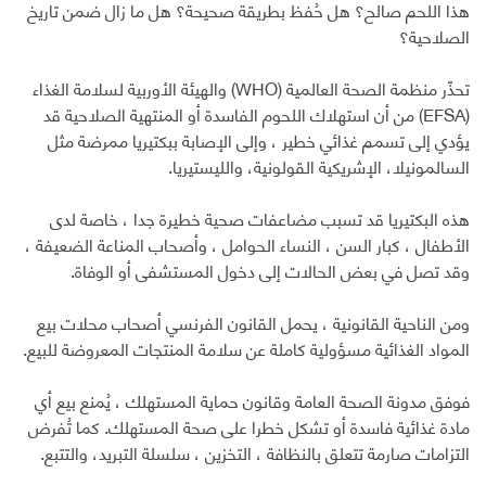
هذا اللحم صالح؟ هل حُفظ بطريقة صحيحة؟ هل ما زال ضمن تاريخ
الصلاحية؟
تحذّر منظمة الصحة العالمية (WHO) والهيئة الأوربية لسلامة الغذاء
(EFSA) من أن استهلاك اللحوم الفاسدة أو المنتهية الصلاحية قد
يؤدي إلى تسمم غذائي خطير ، وإلى الإصابة ببكتيريا ممرضة مثل
السالمونيلا، الإشريكية القولونية، والليستيريا.
هذه البكتيريا قد تسبب مضاعفات صحية خطيرة جدا ، خاصة لدى
الأطفال ، كبار السن ، النساء الحوامل ، وأصحاب المناعة الضعيفة ،
وقد تصل في بعض الحالات إلى دخول المستشفى أو الوفاة.
ومن الناحية القانونية ، يحمل القانون الفرنسي أصحاب محلات بيع
المواد الغذائية مسؤولية كاملة عن سلامة المنتجات المعروضة للبيع.
فوفق مدونة الصحة العامة وقانون حماية المستهلك ، يُمنع بيع أي
مادة غذائية فاسدة أو تشكل خطرا على صحة المستهلك. كما تُفرض
التزامات صارمة تتعلق بالنظافة ، التخزين ، سلسلة التبريد، والتتبع.