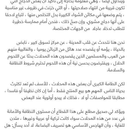
ويتداول أيضا ، وهي معلومة بحاجة إلى تأكيد أن بعض الدجاج التي
تكون قريبة من انتهاء صلاحيتها ، أو التي خزنت في ظروف غير مناسبة
، يتم وضعها في مكائن الشواء الكبيرة بدل التخلص منها ، لتباع لاحقا
على أنها دجاج مشوي. وإن صحّ ذلك ، فنحن أمام ممارسة خطيرة
تتطلب تدخلا عاجلا من الجهات المختصة.
نحن هنا نتحدث عن قلب المدينة ، عن مركز تسوق كبير ، نابض
بالحياة ، يؤمه أو يقصده عدد هائل من الزبائن يوميا ، والغالبية منهم
من العرب والمسلمين الذين يقصدون هذه المحلات بحثا عن اللحوم
الحلال ، ويفترضون بحسن نية أن هذه اللحوم تحترم شروط النظافة
والسلامة.
لكن الطامة الكبرى أن بعض هذه المحلات ، للأسف لم تعد تكترث
بحياة الناس. المهم هو بيع المنتج فقط ، أما إن كان نظيفا أو فاسدا ،
مطابقا للمواصفات أو لا ، فذلك لا يبدو أولوية عند البعض.
ويؤكد لي صديق مطلع على هذا القطاع أن مستوى النظافة والأمانة
في عدد من هذه المحلات سواء كانت تركية أو عربية وغيرها ، متدن
للغاية ، وأن الهاجس الأساسي هو تصريف البضاعة. لا أحد يسأل: هل