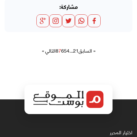
مشاركة:
« السابق
1
2
...
4
5
6
7
8
التالي »
اختيار المحرر