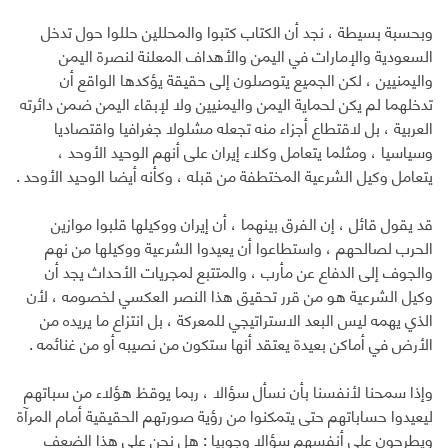
وبحسبة بسيطة ، نجد أن الكتاب كتبوا والمحللين حللوا حول تدخل
السعودية والإمارات في اليمن والأهداف المعلنة لنصرة اليمن
واليمنيين ، لكن الجميع يتوصلون إلى حقيقة يؤكدها الواقع أن
تدخلهما لم يكن لحماية اليمن واليمنيين ولا لإبقاء اليمن ضمن دائرته
العربية ، بل لاقتطاع أجزاء منه تجعله مشلولا جغرافيا واقتصاديا
وسياسيا ، ومثلما يتعامل وكلاء إيران على أنهم الوحيد الأوحد ،
يتعامل وكيل الشرعية المختطفة من قبله ، وكأنه أيضا الوحيد الأوحد .
قد يقول قائل ، إن الفرق بينهما ، أن إيران ووكيلها قلبوا موازين
الحرب لصالحهم ، واستطاعوا أن يعيدوا الشرعية ووكيلها من نهم
والجوف إلى الدفاع عن مأرب ، والمتتبع لمجريات الأحداث يجد أن
وكيل الشرعية هو من قرر تحقيق هذا النصر العكسي لخصومه ، لأن
الذي يهمه ليس البعد الاستراتيجي للمعركة ، بل انتزاع ما يريده من
الأرض في أماكن بعيدة يعتقد أنها ستكون من نصيبه أو من غنائمه .
وإذا سمحنا لأنفسنا بأن نسأل سؤالا ، ربما يوقظ هؤلاء من سباتهم
ليعيدوا حساباتهم حتى يتمكنوا من رؤية صورتهم الحقيقية أمام المرآة
ويطرحون على أنفسهم سؤالا وجوبيا : هل نحن على هذا الضعف