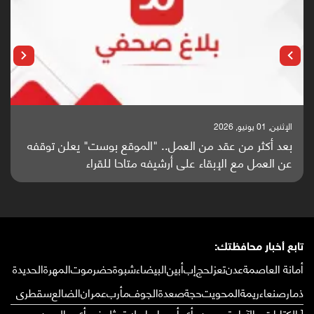
الإثنين, 01 يونيو, 2026
بعد أكثر من عقد من العمل.. "الموقع بوست" يعلن توقفه
عن العمل مع الإبقاء على أرشيفه متاحا للقراء
تابع أخبار محافظتك:
أمانة العاصمة
عدن
تعز
لحج
إب
أبين
البيضاء
شبوة
حضرموت
المهرة
الحديدة
ذمار
صنعاء
ريمة
المحويت
حجة
صعدة
الجوف
مأرب
عمران
الضالع
سقطرى
[ الكتابات والآراء تعبر عن رأي أصحابها ولا تمثل في أي حال من