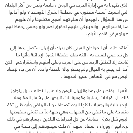
الذي ظهرنا به في إدارة الحرب في اليمن ، خاصة ونحن من أكثر البلدان
التي اشترت أسلحة متطورة في منطقة الشرق الأوسط ؟ ولو أجابوا
عن هذا السؤال ، لوجدوا أن سلوكهم أصبح مكشوفا وأن عليهم
مداراة سوأتهم ، وأنه ينبغي عليهم تحقيق نصر ولو وهمي يحفظ لهم
هيبتهم في قادم الأيام .
أعتقد جازما أن المواطن العربي كان يدرك أن إيران ستصل يدها إلى
كل بلد عربي للعبث به ، لأنه يعلم حقيقة الثورة الإيرانية وأنها ما
قامت إلا لتطلق الرصاص على العرب وعلى أمنهم واستقرارهم ، لكن
أحدا لم يجنح به الخيال ولم يخطر بباله للحظة واحدة أن من جاء لإنقاذ
اليمن هو في الأساس نصيرا لعدوها .
الأمر لا يقتصر على عداوة إيران لليمن ولا على التحالف ، بل يتجاوز
ذلك إلى قيادات يسارية وقومية بنت تاريخها على شعار المقاومة
للإمبريالية والرجعية ، لكنها اليوم تصطف وراء الرياض وأبو ظبي تقف
متفرجة على ما تبقى من الجبهات وهي جبهة مأرب تتمنى سقوطها
اليوم قبل بكرة ، صامتة عن كل انحرافات البلدين ، يسايرهم في ذلك
برلمانيون ووزراء ، اعتقادا منهم أن ذلك سيقودهم إلى حصة في
السلطة ، فأي سقوط سقط هؤلاء الذين تقلدوا قيادة الشرعية ،