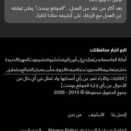
باحثون من اليمن يدخلون سباق أبحاث ألزهايمر بدراسة
واعدة منشورة عالميا (ترجمة)
تابع أخبار محافظتك:
أمانة العاصمة
عدن
تعز
لحج
إب
أبين
البيضاء
شبوة
حضرموت
المهرة
الحديدة
ذمار
صنعاء
ريمة
المحويت
حجة
صعدة
الجوف
مأرب
عمران
الضالع
سقطرى
[ الكتابات والآراء تعبر عن رأي أصحابها ولا تمثل في أي حال من
الأحوال عن رأي إدارة الموقع بوست ]
جميع الحقوق محفوظة © 2015 - 2026
إتصل بنا
الأرشيف
من نحن
إتفاقية وسياسة الإستخدام Privacy Policy
المنصة برس