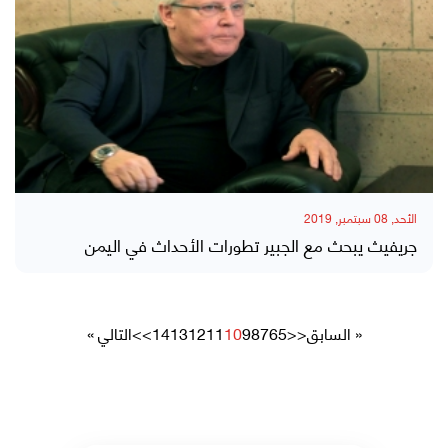
الأحد, 08 سبتمبر, 2019
جريفيث يبحث مع الجبير تطورات الأحداث في اليمن
« السابق
<<
5
6
7
8
9
10
11
12
13
14
>>
التالي »