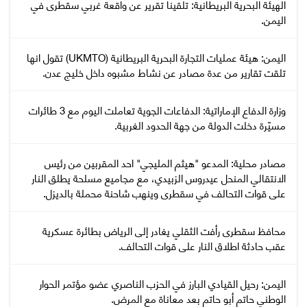
‏الهيئة البحرية البريطانية: تلقينا تقرير عن واقعة غربي سقطرى في
اليمن.
اليمن: هيئة عمليات التجارة البحرية البريطانية (UKMTO) تقول انها
تلقت تقارير من عدة مصادر عن نشاط مشبوه داخل خليج عدن.
وزارة الدفاع الإماراتية: الدفاعات الجوية تعاملت اليوم مع 3 طائرات
مسيّرة دخلت الدولة من جهة الحدود الغربية.
مصادر محلية: المدعو "هيثم المليجي" احد المقربين من رئيس
الانتقالي المنحل عيدروس الزبيدي، مع مجاميع مسلحة يطلق النار
على قوات التحالف في سقطرى وينهب شاحنة محملة بالديزل.
محافظ سقطرى رأفت الثقلي يغادر إلى الرياض بطائرة عسكرية
عقب حادثة اطلاق النار على قوات التحالف.
اليمن: رحيل القيادي البارز في الحزب الناصري عضو مؤتمر الحوار
الوطني حاتم أبو حاتم بعد معاناة مع المرض.