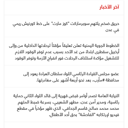
آخر الأخبار
حريق ضخم يلتهم سوبرماركت "كوز مارت" على خط كورنيش ريمي
في عدن
الخطوط الجوية اليمنية تعلن تعليقاً مؤقتاً لرحلاتها الداخلية من وإلى
أرخبيل سقطرى ابتداءً من غد الأحد بسبب عدم توفر الوقود اللازم
للتشغيل مؤكدة استئناف الرحلات فور انفراج الأزمة وتوفر الوقود
عضو مجلس القيادة الرئاسي اللواء سلطان العرادة يعود إلى
محافظة #مأرب، بعد نحو أربعة أشهر على مغادرتها.
النيابة العامة تصدر أوامر قبض قهرية إلى قائد اللواء الثاني حماية
رئاسية، ومدير أمن عدن، مطهر الشعيبي، بسرعة ضبط المتهم
محمد محمد صالح قاسم الجحافي، الذي ظهر مؤخراً في مقطع
فيديو لإرتكابه "الفاحشة" بحق أحد الأطفال.