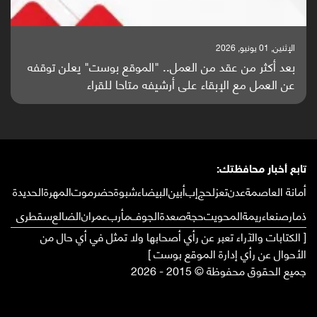
الإثنين, 01 يونيو, 2026
بعد أكثر من عقد من العمل.. "الموقع بوست" يعلن توقفه
عن العمل مع الإبقاء على أرشيفه متاحا للقراء
تابع أخبار محافظتك:
أمانة العاصمة
عدن
تعز
لحج
إب
أبين
البيضاء
شبوة
حضرموت
المهرة
الحديدة
ذمار
صنعاء
ريمة
المحويت
حجة
صعدة
الجوف
مأرب
عمران
الضالع
سقطرى
[ الكتابات والآراء تعبر عن رأي أصحابها ولا تمثل في أي حال من
الأحوال عن رأي إدارة الموقع بوست ]
جميع الحقوق محفوظة © 2015 - 2026