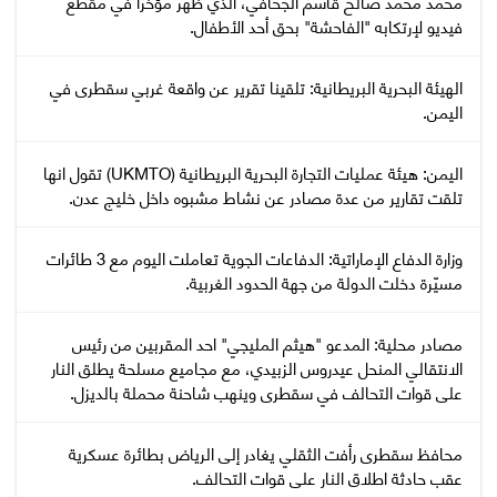
محمد محمد صالح قاسم الجحافي، الذي ظهر مؤخراً في مقطع
فيديو لإرتكابه "الفاحشة" بحق أحد الأطفال.
‏الهيئة البحرية البريطانية: تلقينا تقرير عن واقعة غربي سقطرى في
اليمن.
اليمن: هيئة عمليات التجارة البحرية البريطانية (UKMTO) تقول انها
تلقت تقارير من عدة مصادر عن نشاط مشبوه داخل خليج عدن.
وزارة الدفاع الإماراتية: الدفاعات الجوية تعاملت اليوم مع 3 طائرات
مسيّرة دخلت الدولة من جهة الحدود الغربية.
مصادر محلية: المدعو "هيثم المليجي" احد المقربين من رئيس
الانتقالي المنحل عيدروس الزبيدي، مع مجاميع مسلحة يطلق النار
على قوات التحالف في سقطرى وينهب شاحنة محملة بالديزل.
محافظ سقطرى رأفت الثقلي يغادر إلى الرياض بطائرة عسكرية
عقب حادثة اطلاق النار على قوات التحالف.