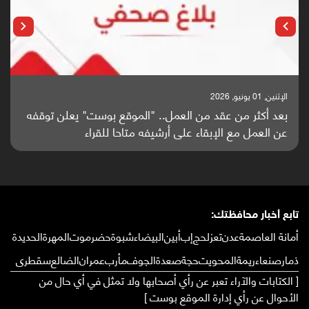
الإثنين, 01 يونيو, 2026
بعد أكثر من عقد من العمل.. "الموقع بوست" يعلن توقفه
عن العمل مع الإبقاء على أرشيفه متاحا للقراء
تابع أخبار محافظتك:
أمانة العاصمة
عدن
تعز
لحج
إب
أبين
البيضاء
شبوة
حضرموت
المهرة
الحديدة
ذمار
صنعاء
ريمة
المحويت
حجة
صعدة
الجوف
مأرب
عمران
الضالع
سقطرى
[ الكتابات والآراء تعبر عن رأي أصحابها ولا تمثل في أي حال من
الأحوال عن رأي إدارة الموقع بوست ]