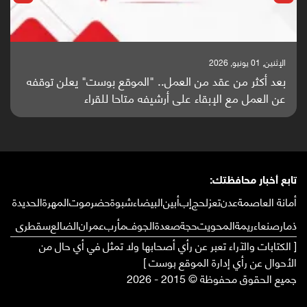
الإثنين, 01 يونيو, 2026
بعد أكثر من عقد من العمل.. "الموقع بوست" يعلن توقفه
عن العمل مع الإبقاء على أرشيفه متاحا للقراء
تابع أخبار محافظتك:
أمانة العاصمة
عدن
تعز
لحج
إب
أبين
البيضاء
شبوة
حضرموت
المهرة
الحديدة
ذمار
صنعاء
ريمة
المحويت
حجة
صعدة
الجوف
مأرب
عمران
الضالع
سقطرى
[ الكتابات والآراء تعبر عن رأي أصحابها ولا تمثل في أي حال من
الأحوال عن رأي إدارة الموقع بوست ]
جميع الحقوق محفوظة © 2015 - 2026