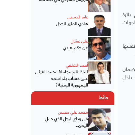
دائرة
عامر الدميني
لجهات
هادي المثير للجدل
علي عشال
نفسها
عن حكم هادي
أحمد الشلفي
وضمان
لماذا تتم مجاملة محمد الغيثي
 داخل
على حساب بلد اسمه
الجمهورية اليمنية؟
حائط
محمد علي محسن
في وداع الرجل الذي حمل
اليمن..