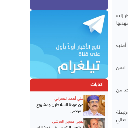
 إليه
هدتها
أمنية
اليمن
كتابات
حد من
علي أحمد العمراني
عن عودة السلاطين ومشروع
الفوضى
رتبطة
يعاني
يحيى حسين العرشي
الرئيس الشرعي في ذمة الله