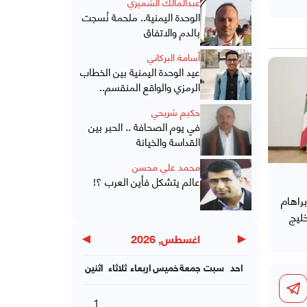
عبدالمالك الشميري
الوحدة اليمنية.. ملحمة نُسجت
بالدم والاتفاق
أسامة البركاني
عيد الوحدة اليمنية بين الخطاب
الرمزي والواقع المنقسم..
حكيم شريحي
في يوم الصحافة .. الحبر بين
القداسة والخيانة
محمد علي محسن
عالم يتشكل فأين العرب ؟!
براهام
خليج
▶
◀
اغسطس, 2026
احد
سبت
جمعة
خميس
اربعاء
ثلاثاء
اثنين
1