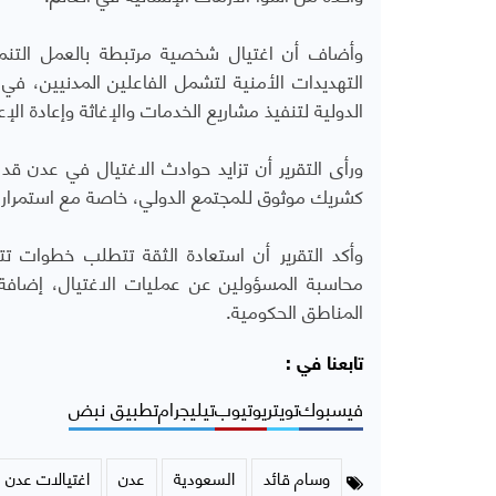
وأضاف أن اغتيال شخصية مرتبطة بالعمل التنم
التهديدات الأمنية لتشمل الفاعلين المدنيين، في
الدولية لتنفيذ مشاريع الخدمات والإغاثة وإعادة الإع
ورأى التقرير أن تزايد حوادث الاغتيال في عدن ق
كشريك موثوق للمجتمع الدولي، خاصة مع استمرار 
وأكد التقرير أن استعادة الثقة تتطلب خطوات ت
محاسبة المسؤولين عن عمليات الاغتيال، إضافة 
المناطق الحكومية.
تابعنا في :
فيسبوك
تويتر
يوتيوب
تيليجرام
تطبيق نبض
وسام قائد
السعودية
عدن
اغتيالات عدن