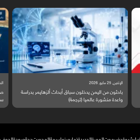
السبت, 23 مايو, 2026
السبت,
صراع دولي يتصاعد قرب اليمن والبحر الأحمر يتحول إلى
تق
ساحة مواجهة عالمية (ترجمة)
وا
ضاء
شبوة
حضرموت
المهرة
الحديدة
ذمار
صنعاء
ريمة
المحويت
حجة
صعدة
الجوف
م