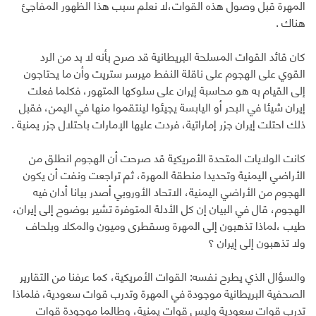
المهرة قبل وصول هذه القوات،لا نعلم سبب هذا الظهور المفاجئ
هناك .
كان قائد القوات المسلحة البريطانية قد صرح بأنه لا بد من الرد
القوي على الهجوم على ناقلة النفط ميرسر ستريت وأن ما يحتاجون
إلى القيام به هو محاسبة إيران على سلوكها المتهور، فكلما فعلت
إيران شيئا في البحر أو اليابسة يجيئوا لينتقموا منها في اليمن، فقبل
ذلك احتلت إيران جزر إماراتية، فردت عليها الإمارات باحتلال جزر يمنية .
كانت الولايات المتحدة الأمريكية قد صرحت أن الهجوم انطلق من
الأراضي اليمنية وتحديدا منطقة المهرة، ثم تراجعت ونفت أن يكون
الهجوم من الأراضي اليمنية، الاتحاد الأوروبي أصدر بيانا أدان فيه
الهجوم، قال في البيان إن كل الأدلة المتوفرة تشير بوضوح إلى إيران،
طيب ،لماذا تذهبون إلى المهرة وسقطرى وميون والمكلا وبلحاف
ولا تذهبون إلى إيران ؟
والسؤال الذي يطرح نفسه: القوات الأمريكية، كما عرفنا من التقارير
الصحفية البريطانية موجودة في المهرة وتدرب قوات سعودية، فلماذا
تدرب قوات سعودية وليس قوات يمنية، وطالما موجودة قوات