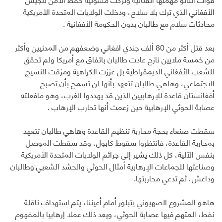
الأفغاني الذي ترك بلا سلاح، ودخلت الولايات المتحدة الأمريكية
محادثات سلام مع طالبان بدون الحكومة الأفغانية .
بعد قتل أكثر من 80 ألف جندي افغاني وضعفهم من المدنيين وأكثر
من خمسة ملايين نازح عادت طالبان باتفاق مع أمريكا ولم تحقق
للشعب الأفغاني الديمقراطية بل عززت الكراهية ومزقت النسيج
الاجتماعي، وهاهي طالبان تتعهد بأنها لن تسمح بأن تصبح
أفغانستان قاعدة للإرهابيين الذين قد يهددوا الغرب، وهو مافعلته
عصابة الحوثي الإرهابية حين زعمت أنها تحارب الإرهاب .
سقطت صنعاء بحجة محاربة تنظيم القاعدة وهاهي طالبان تتعهد
بمحاربة القاعدة، فانتظروا سقوط كابول، وقد سقطت الموصل
بنفس الآلية، كل ذلك يشير إلى جرائم الولايات المتحدة الأمريكية
وصناعتها للجماعات الإرهابية أمثال الحوثي والحشد الشعبي وطالبان
وداعش، ثم تدعي محاربتها.
هاهو المشروع الصهيوني يتبلور أمام أعيننا، يتم استهداف ناقلة
نفط، المتهم فيها عصابة الحوثي، ويعد ذلك عملا إرهابيا بالمفهوم