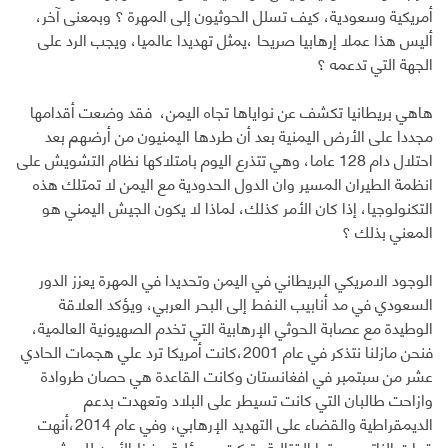
أمريكية وسعودية، كيف تسلل الحوثيون إلى المهرة ؟ وبمعنى آخر،
أليس هذا عملا إرهابيا صريحا ،يمثل تهديدا عالميا، ويجب الرد على
الجهة التي تدعمه ؟
هاهي بريطانيا تكشف عن نواياها تجاه اليمن، فقد وضعت أقدامها
مجددا على الأرض اليمنية بعد أن طردها اليمنيون من أرضهم بعد
احتلال دام 128 عاما، وهي تتذرع اليوم بامتلاكها نظام التشويش على
انظمة الطيران المسير وان الدول الحدودية مع اليمن لا تمتلك هذه
التكنولوجيا، إذا كان الأمر كذلك، لماذا لا يكون الجيش اليمني هو
المعني بذلك ؟
الوجود الامريكي البريطاني في اليمن وتحديدا في المهرة يعزز الدور
السعودي في مد أنابيب النفط إلى البحر العربي، ويؤكد العلاقة
الوطيدة مع عصابة الحوثي الإرهابية التي تخدم الصهيونية العالمية،
فنحن مازلنا نتذكر في عام 2001،كانت أمريكا ترد علي هجمات الحادي
عشر من سبتمبر في افغانستان وكانت القاعدة هي حصان طروادة
وازاحت طالبان التي كانت تسيطر على البلاد وتعهدت بدعم
الديمقراطية والقضاء على التهديد الإرهابي، وفي عام 2014،أنهت
قوات الناتو مهمتها القتالية وتركت مسؤلية حفظ الأمن للجيش