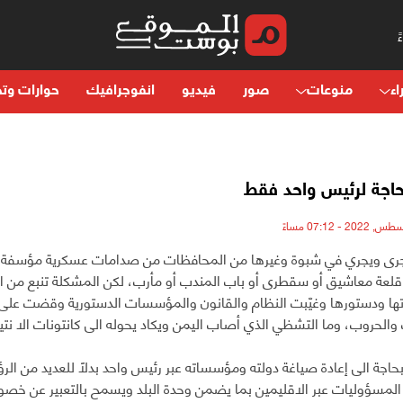
اء
منوعات
صور
فيديو
انفوجرافيك
حوارات وتح
حاجة لرئيس واحد فقط
ا جرى ويجري في شبوة وغيرها من المحافظات من صدامات عسكرية مؤسفة،
قلعة معاشيق أو سقطرى أو باب المندب أو مأرب، لكن المشكلة تنبع من است
 ودستورها وغيّبت النظام والقانون والمؤسسات الدستورية وقضت على م
والحروب، وما التشظي الذي أصاب اليمن ويكاد يحوله الى كانتونات الا نتي
بحاجة الى إعادة صياغة دولته ومؤسساته عبر رئيس واحد بدلاً للعديد من الرؤ
 المسؤوليات عبر الاقليمين بما يضمن وحدة البلد ويسمح بالتعبير عن 