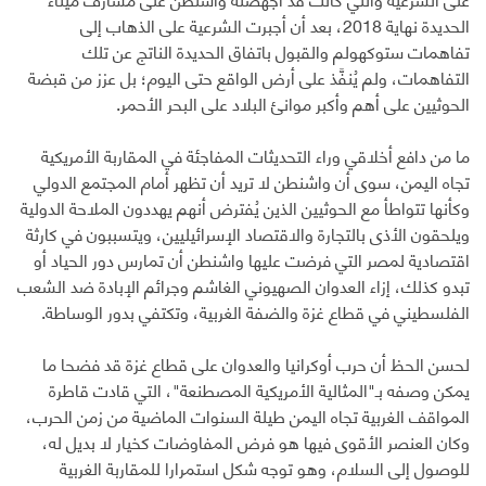
الحديدة نهاية 2018، بعد أن أجبرت الشرعية على الذهاب إلى
تفاهمات ستوكهولم والقبول باتفاق الحديدة الناتج عن تلك
التفاهمات، ولم يُنفَّذ على أرض الواقع حتى اليوم؛ بل عزز من قبضة
الحوثيين على أهم وأكبر موانئ البلاد على البحر الأحمر.
ما من دافع أخلاقي وراء التحديثات المفاجئة في المقاربة الأمريكية
تجاه اليمن، سوى أن واشنطن لا تريد أن تظهر أمام المجتمع الدولي
وكأنها تتواطأ مع الحوثيين الذين يُفترض أنهم يهددون الملاحة الدولية
ويلحقون الأذى بالتجارة والاقتصاد الإسرائيليين، ويتسببون في كارثة
اقتصادية لمصر التي فرضت عليها واشنطن أن تمارس دور الحياد أو
تبدو كذلك، إزاء العدوان الصهيوني الغاشم وجرائم الإبادة ضد الشعب
الفلسطيني في قطاع غزة والضفة الغربية، وتكتفي بدور الوساطة.
لحسن الحظ أن حرب أوكرانيا والعدوان على قطاع غزة قد فضحا ما
يمكن وصفه بـ"المثالية الأمريكية المصطنعة"، التي قادت قاطرة
المواقف الغربية تجاه اليمن طيلة السنوات الماضية من زمن الحرب،
وكان العنصر الأقوى فيها هو فرض المفاوضات كخيار لا بديل له،
للوصول إلى السلام، وهو توجه شكل استمرارا للمقاربة الغربية