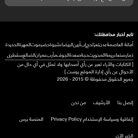
تابع أخبار محافظتك:
أمانة العاصمة
عدن
تعز
لحج
إب
أبين
البيضاء
شبوة
حضرموت
المهرة
الحديدة
ذمار
صنعاء
ريمة
المحويت
حجة
صعدة
الجوف
مأرب
عمران
الضالع
سقطرى
[ الكتابات والآراء تعبر عن رأي أصحابها ولا تمثل في أي حال من
الأحوال عن رأي إدارة الموقع بوست ]
جميع الحقوق محفوظة © 2015 - 2026
إتصل بنا
الأرشيف
من نحن
إتفاقية وسياسة الإستخدام Privacy Policy
المنصة برس
الخبر الآن