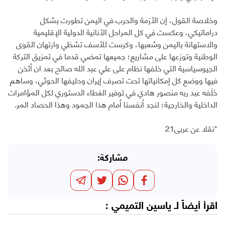
وخلاصة القول، إن الأزمة والحرب في اليمن تطورت بشكل
دراماتيكي، وعكست في كل المراحل الأنانية الدولية الإقليمية
والاستهانة باليمن وشعبها، وكرست للأسف تشظي وارتهان القوى
الوطنية وتوزعها على مشاريع؛ جميعها تمضي قدما في تمزيق التركة
الجيوسياسية التي خلفها نظام على علي عبد الله صالح بعد ان أثخن
فيها ووضع كل إمكانياتها تحت تصرف إيران وحليفها الحوثي، وساهم
خَلَفه عبد ربه منصور هادي في توفير الغطاء الدستوري لكل المؤامرات
الداخلية والخارجية؛ لنجد أنفسنا أمام هذا الجمود وهذا الحصاد المر.
*نقلا عن عربي21
مشاركة:
اقرأ أيضاً لـ
ياسين التميمي
: