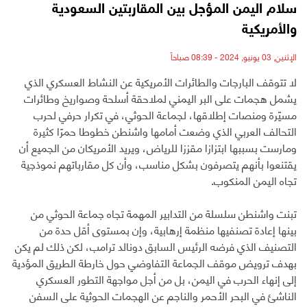
سلام اليمن المؤجل بين المقاربتين السعودية
والأمريكية
الإثنين, 03 يونيو, 2024 - 08:39 صباحاً
لا تتوقف البارجات والطائرات الأمريكية عن النشاط العسكري الذي
يشمل هجمات على البر اليمني لملاحقة أسلحة وصواريخ وطائرات
مسيّرة ومنصات إطلاقها، لجماعة الحوثي، في تكرار حرفي لحرب
التحالف العربي الذي وضعت أمامها واشنطن خطوطا حمرًا كثيرة
ومارست بسببها ابتزازا مقززا للرياض، ويريد الأمريكان من الجميع أن
يقتنعوا بأنهم يتصرفون بشكل مناسب، وأن كل مقارباتهم نموذجية
تجاه اليمن المنكوب.
تبنت واشنطن سلسلة من التدابير المهمة تجاه جماعة الحوثي من
بينها إعادة تصنفيها منظمة إرهابية، وإن بمستوى أقل حدة من
التصنيف الذي فرضه الرئيس السابق دونالد ترامب، لكن ذلك لم يكن
بهدف ترويض موقف الجماعة التفاوضي حول خارطة الطريق المؤدية
إلى إنهاء الحرب في اليمن، بل من أجل مواجهة التطور العسكري
الناشئ في البحر الأحمر والناجم عن الهجمات الحوثية على السفن