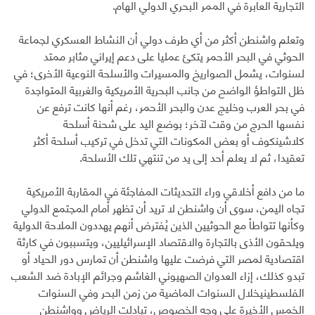
التجارية العابرة في الممر البحري الدولي الهام.
وتعلم واشنطن أكثر من أي طرف دولي أن النشاط العسكري لجماعة
الحوثي في البحر الأحمر يتكئ عمليا على دعم إيراني مثابر ممتد
لسنوات، يشمل الصواريخ والمسيرات والأسلحة النوعية الأخرى؛ في
ظل التواطؤ الواضح من جانب البحرية الأمريكية والغربية المتواجدة
في بحر العرب وخليج عدن والبحر الأحمر، رغم أنها كانت ترفع عن
نفسها الحرج من وقت لآخر؛ بوضع اليد على شحنة أسلحة
كلاشينكوف أو بعض المكونات التي تدخل في تركيب أسلحة أكثر
تعقيدا، ثم لا يعلم أحد إلى يد من تنتهي تلك الأسلحة.
ما من دافع أخلاقي وراء التحديثات المفاجئة في المقاربة الأمريكية
تجاه اليمن، سوى أن واشنطن لا تريد أن تظهر أمام المجتمع الدولي
وكأنها تتواطأ مع الحوثيين الذين يُفترض أنهم يهددون الملاحة الدولية
ويلحقون الأذى بالتجارة والاقتصاد الإسرائيليين، ويتسببون في كارثة
اقتصادية لمصر التي فرضت عليها واشنطن أن تمارس دور الحياد أو
تبدو كذلك، إزاء العدوان الصهيوني الغاشم وجرائم الإبادة ضد الشعب
الفلسطينيخلال السنوات الماضية من زمن البحر وفي السنوات
الخمس الأخيرة على وجه الخصوص، تبادلت الرياض وواشنطن