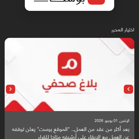
اختيار المحرر
الإثنين, 25 مايو, 2026
موقع بوست" يعلن توقفه
باحثون من اليمن يدخلون سباق أبحاث 
تاحا للقراء
واعدة منشورة عالميا (ترجمة)