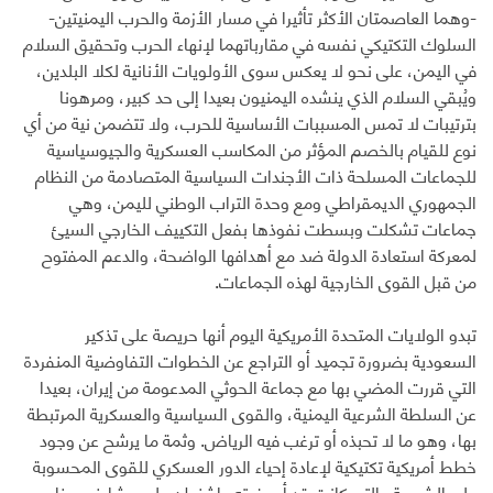
-وهما العاصمتان الأكثر تأثيرا في مسار الأزمة والحرب اليمنيتين-
السلوك التكتيكي نفسه في مقارباتهما لإنهاء الحرب وتحقيق السلام
في اليمن، على نحو لا يعكس سوى الأولويات الأنانية لكلا البلدين،
ويُبقي السلام الذي ينشده اليمنيون بعيدا إلى حد كبير، ومرهونا
بترتيبات لا تمس المسببات الأساسية للحرب، ولا تتضمن نية من أي
نوع للقيام بالخصم المؤثر من المكاسب العسكرية والجيوسياسية
للجماعات المسلحة ذات الأجندات السياسية المتصادمة من النظام
الجمهوري الديمقراطي ومع وحدة التراب الوطني لليمن، وهي
جماعات تشكلت وبسطت نفوذها بفعل التكييف الخارجي السيئ
لمعركة استعادة الدولة ضد مع أهدافها الواضحة، والدعم المفتوح
من قبل القوى الخارجية لهذه الجماعات.
تبدو الولايات المتحدة الأمريكية اليوم أنها حريصة على تذكير
السعودية بضرورة تجميد أو التراجع عن الخطوات التفاوضية المنفردة
التي قررت المضي بها مع جماعة الحوثي المدعومة من إيران، بعيدا
عن السلطة الشرعية اليمنية، والقوى السياسية والعسكرية المرتبطة
بها، وهو ما لا تحبذه أو ترغب فيه الرياض. وثمة ما يرشح عن وجود
خطط أمريكية تكتيكية لإعادة إحياء الدور العسكري للقوى المحسوبة
على الشرعية والتي كانت قد أجهضته واشنطن على مشارف ميناء