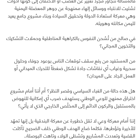
فالمسألة تتجاوز مجرد تعبير عن الغضب أو الاحتقان إلى كونها أدوات
تشتيت للانتباه ووسائل إلهاء ممنهجة عن جوهر المعضلة اليمنية
وهي معركة استعادة الدولة وتحقيق السيادة وبناء مشروع جامع يعيد
لليمن مكانته وهويته.
‏في صالح من تُشحن النفوس بالكراهية المناطقية وحملات التشكيك
والتخوين المجاني؟
‏من المستفيد من رفع سقف توقعات الناس بوعود جوفاء وحلول
سحرية وغياب أي نقاشات جادة تشكل ضغطاً للتحرك الميداني أو
العمل الجاد على الميدان؟
‏هل هذه حالة من الغباء السياسي وقصر النظر؟ أم أننا أمام مشروع
اختراق ممنهج للوعي الوطني يستهدف ضرب أي إمكانية للنهوض
بالمستقبل والركون الدائم إلى المخلّص الخارجي الذي لا يأتي؟
‏إننا أمام معركة وعي لا تقل خطورة عن معركة البندقية بل إنها تمهّد
للأخيرة وتؤطرها. فكلما ضاع الهدف الوطني خلف الضجيج تآكلت
القضية وتعددت المشاريع وتشظى الولاء وتاهت البوصلة..