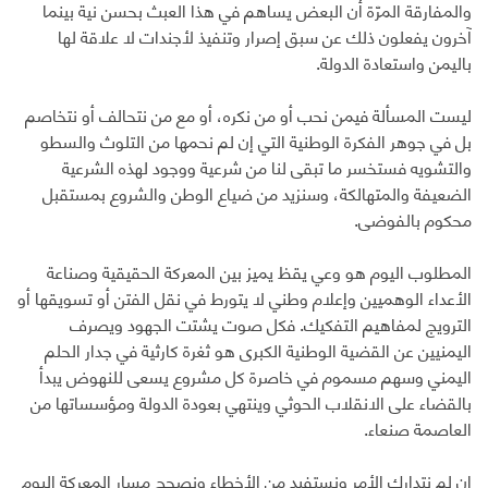
والمفارقة المرّة أن البعض يساهم في هذا العبث بحسن نية بينما
آخرون يفعلون ذلك عن سبق إصرار وتنفيذ لأجندات لا علاقة لها
باليمن واستعادة الدولة.
‏ليست المسألة فيمن نحب أو من نكره، أو مع من نتحالف أو نتخاصم
بل في جوهر الفكرة الوطنية التي إن لم نحمها من التلوث والسطو
والتشويه فستخسر ما تبقى لنا من شرعية ووجود لهذه الشرعية
الضعيفة والمتهالكة، وسنزيد من ضياع الوطن والشروع بمستقبل
محكوم بالفوضى.
‏المطلوب اليوم هو وعي يقظ يميز بين المعركة الحقيقية وصناعة
الأعداء الوهميين وإعلام وطني لا يتورط في نقل الفتن أو تسويقها أو
الترويج لمفاهيم التفكيك. فكل صوت يشتت الجهود ويصرف
اليمنيين عن القضية الوطنية الكبرى هو ثغرة كارثية في جدار الحلم
اليمني وسهم مسموم في خاصرة كل مشروع يسعى للنهوض يبدأ
بالقضاء على الانقلاب الحوثي وينتهي بعودة الدولة ومؤسساتها من
العاصمة صنعاء.
‏إن لم نتدارك الأمر ونستفيد من الأخطاء ونصحح مسار المعركة اليوم