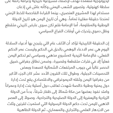
أيديولوجية متعمدة تهدف لإضفاء مشروعية تاريخية وعراقة زائفة على
سلطة كهنوتية، وتصوير الشعب اليمني وكأنه عاش في إذعان
مستدام لهذا المشروع العنصري، بينما القراءة الفاحصة للخط الزمني
تمنحنا حقيقة مغايرة تماماً، وهي أن تاريخ اليمن هو تاريخ الدولة
الوطنية والمقاومة، أما الإمامة فلم تكن سوى عارض تاريخي متقطع
وظل دموي يتحرك في أوقات الفراغ السياسي.
إن الحقيقة التاريخية تؤكد أن الألف عام التي يتبجح بها أدعياء السلالة
اليوم هي عمر الادعاء الوهمي بالحق في الحكم وليست عمر الحكم
الفعلي، فالإمامة الزيدية كمشروع مذهبي وسياسي لم تحكم اليمن
فعلياً إلا في فترات متقطعة وقصيرة، وضمن نطاق جغرافي ضيق
انحصر غالباً في جيوب المرتفعات الشمالية كصعدة وبعض
التحصينات الجبلية، وطوال تلك القرون الأحد عشر كان الجزء الأكبر
من جغرافيا اليمن وثقله الديموغرافي والاقتصادي يقع تحت إدارة
دول يمنية وطنية خالصة شهدت تعاقب دول أصلية بنت إدارة وعمراناً
وامتد نفوذ بعضها من مكة شمالاً إلى ظفار شرقاً، بدءاً من الدولة
الزيادية واليعفرية إلى الدولة الصليحية والنجاحية، وصولاً إلى العصر
الذهبي لليمن تحت حكم الدولة الرسولية التي استمرت لقرنين وثلث
من الازدهار العلمي والتجاري والمعماري، ثم الدولة الطاهرية