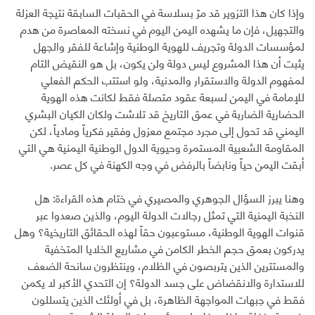
وإذا كان هذا التزوير قد مرّ بسلاسة في الحقبات السابقة نتيجة العزلة
والتجهيل، فإن ما يشهده اليمن اليوم في نسخته المعاصرة من هدم
لمؤسسات الدولة وتجريف للهوية الوطنية وإشاعة للفقر والجهل
يثبت أن هذا المشروع ليس دولة ولن يكون، بل هو النقيض التام
لمفهوم الدولة والاستقرار والمدنية، ولو استتب الحكم الفعلي
للإمامة في اليمن لسبعة عقود متصلة فقط لكانت هذه الهوية
الحضارية الضاربة في عمق التاريخ قد تلاشت ولكان الكيان البشري
اليمني قد تحول إلى مجرد مجتمع معزول وفقير فكرياً ومادياً، لكن
المقاومة الشعبية المستمرة وحيوية الدول الوطنية اليمنية هي التي
أبقت اليمن حياً ونابضاً بالرفض في وجه الكهنة في كل عصر.
وهنا يبرز السؤال الجوهري والمصيري في ختام هذه القراءة: هل
النخبة اليمنية التي تمثل رجالات الدولة اليوم، والذين صعدوا عبر
قنوات الهوية الوطنية، مستوعبون حقاً لهذه الحقائق التاريخية؟ وهل
يدركون بعمق حجم الخطر الكامن في مشاريع الخلايا المتخفية
والمستترين الذين يتربصون في الظلام، وينتظرون سانحة الضعف
للاستدارة والانقضاض على جسد الدولة؟ إن التحدي الأكبر لا يكمن
فقط في جبهات المواجهة الظاهرة، بل في أولئك الذين يتسللون