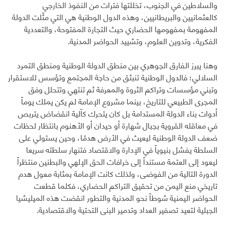
والسلاطين في الجنوب، تخللتها فترات من النفوذ الخارجي
كالعثمانيين والبريطانيين، وهذه الدول الوطنية هي التي مثّلت الدولة
المفهومة بمفهومها الحضاري حيث التجارة المفتوحة، والتعددية
الفكرية، وتدوين العلوم، وتشييد الحواضر المدنية.
وهنا يبرز الفارق الجوهري بين منطق الدولة الوطنية ومنطق التمرد
السلالي؛ فالدول الوطنية تنبثق من حاجة المجتمع وتؤسس للاستقرار
وتبني مؤسسات وتراكم الثروة والمعرفة ثم تنتهي وتتحلل وفق
المجرى الطبيعي للتاريخ، بينما مشروع الإمامة لم يكن يملك يوماً
أدوات بناء الدولة المستدامة بل كان يتحرك كآلية انقضاض يتربص
في معاقله القروية بجبال شهارة أو حيدان أو الأهنوم بانتظار لحظات
ضعف الدولة الوطنية ليعيث في الأرض هدمًا، وحين يستولي على
السلطة يفشل بنيوياً في الإدارة والاقتصاد فتنهار سلطته سريعا
ليعود إلى العتمة مستنداً إلى خرافات الحق الإلهي والبطنين منتظراً
الدورة التالية من الفوضى، ولذلك كانت الإمامة بمثابة معول هدم
تاريخي منع اليمن من تحقيق التراكم الحضاري، فكلما قطعت
الحواضر اليمنية شوطاً نحو المدنية والتطور انقضت هذه الميليشيا
الجبلية لتعيد تصفير العداد وتدمير البنى التحتية والاقتصادية.