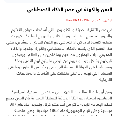
اليمن والكهنة في عصر الذكاء الاصطناعي
الإثنين, 18 مايو, 2026 - 06:11 مساءً
في عصر التقنية الحديثة والتكنولوجيا التي أسقطت حواجز التعتيم
والتزوير الممنهج، غدا التسويق الكاذب والترويج لسلطة الكهنوت
بضاعة كاسدة لا يمكن أن تتماشى مع القرن الحادي والعشرين، ففي
هذا العصر الذي يتسم بالذكاء الاصطناعي والثورة الرقمية والذكاء
المعرفي، بات اليمنيون مطلعين ومنفتحين على العالم، ويعرفون
تاريخهم بشكل جيد، ولديهم من الوعي ما يتيح لهم التمييز بدقة
ومعرفة ما هي الدولة الحقيقية التي تبني وتؤسس للتطور، وما هي
العصابة التي تهدم ولا تبني وتقتات على الأزمات والمغالطات
التاريخية.
ومن أبرز تلك المغالطات الكبرى التي تتردد في السردية السياسية
المعاصرة ليمننا، زعم الآلة الدعائية للسلالة المحاربة بأن اليمن خضع
لحكم الإمامة الزيدية لأكثر من أحد عشر قرناً، وتحديداً منذ عام 897
ميلادية وحتى قيام الجمهورية عام 1962 ميلادية، وهي هندسة