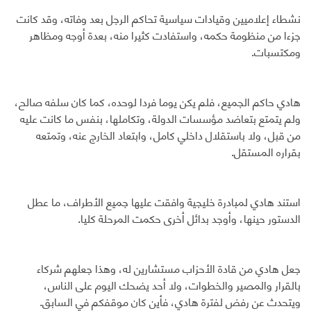
نشطاء إعلاميين وقيادات سياسية تحاكم الرجل بعد وفاته، وقد كانت
جزءا من منظومة حكمه، واستفادت كثيرا منه، بعدة أوجه ومظاهر
ومكتسبات.
هادي حاكم الجميع، فلم يكن يوما فردا لوحده، كما كان سلفه صالح،
ولم يتمتع بتعاضد مؤسسات الدولة، وتكاملها، بنفس ما كانت عليه
من قبل، ولا باستقلال داخلي كامل، وابتعاد الخارج عنه، وتمتعه
بقراره المستقل.
استند هادي لمبادرة خليجية وافقت عليها جميع الأطراف، ما عطل
الدستور حينها، وأوجد بدائل أخرى حكمت المرحلة كليا.
جعل هادي من قادة الأحزاب مستشارين له، وهذا جعلهم شركاء
بالقرار والمصير والخطوات، ولا أحد يضحك اليوم على الناس،
ويتحدث عن رفض لفترة هادي، فأين كان موقفكم في السابق.