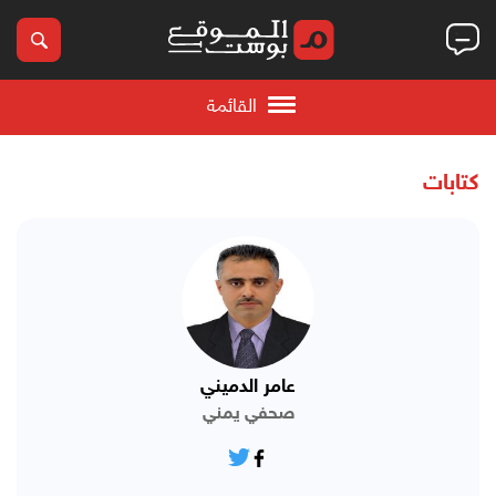
القائمة
كتابات
عامر الدميني
صحفي يمني