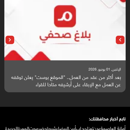
الإثنين, 01 يونيو, 2026
بعد أكثر من عقد من العمل.. "الموقع بوست" يعلن توقفه
عن العمل مع الإبقاء على أرشيفه متاحا للقراء
تابع أخبار محافظتك:
أمانة العاصمة
عدن
تعز
لحج
إب
أبين
البيضاء
شبوة
حضرموت
المهرة
الحديدة