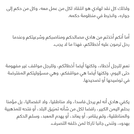
ولذلك كل نقد لهادي هو انتقاد لكل من عمل معه، وكل من حكم إلى
جواره، وانخرط في منظومة حكمه.
أما أنكم أخذتم من هادي مصالحكم ومناصبكم وشرعيتكم وعندما
رحل ترمون عليه أخطائكم، فهذا ما لا يجب.
نعم للرجل أخطاء، ولكنها أيضا أخطائكم، وللرجل مواقف غير مفهومة
حتى اليوم، ولكنها أيضا هي مواقفكم، وهي مسؤوليتكم المفترضة
في توضيحها أو تصحيحها.
يكفي هادي أنه لم يرحل فاسدا، ولا مناطقيا، ولا انفصاليا، بل مؤمنا
بحلم اليمن الكبير، رافضا لكل من شأنه تمزيق البلد، أو فتحه للمذهبية
والمناطقية، ولم يقامر، أو يعاند، أو يهدم المعبد، وسلم الحكم
بهدوء، وتنحى جانبا تاركا لمن خلفه التصرف.