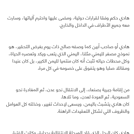
هادي حكم وفقا لقرارات دولية، ومضى عليها واحترم آلياتها، وسارت
معه جميع الأطراف في الداخل والخارج.
هادي أو صاحب أبين كما وصفه صالح ذات يوم بغرض التحقير، هو
نموذج مصغر لليمني مثلنا، اليمني الذي يتعب ويكد وتعصره الحياة،
وكل محطات حياته تثبت أنه كان منتميا لليمن الكبير، بل كان عنيدا
ومقاتلا صلبا وهو يتفوق على خصومه في كل مرة.
من إقامة جبرية بصنعاء، إلى الانتقال نحو عدن، ثم المغادرة نحو
السعودية، ثم العودة لعدن، وما تلاها.
كان هادي يتشبث باليمن، ويسعى لإحداث تغيير، وخذلته كل العوامل
والظروف التي تشكل التعقيدات الراهنة.
هادي كان الرجل الذي قاد المرحلة الانتقالية بجدارة، وكانت الفترة