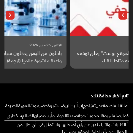
الإثنين, 25 مايو, 2026
باحثون من اليمن يدخلون سباق أبحاث ألزهايمر بدراسة
واعدة منشورة عالميا (ترجمة)
تابع أخبار محافظتك:
أمانة العاصمة
عدن
تعز
لحج
إب
أبين
البيضاء
شبوة
حضرموت
المهرة
الحديدة
ذمار
صنعاء
ريمة
المحويت
حجة
صعدة
الجوف
مأرب
عمران
الضالع
سقطرى
[ الكتابات والآراء تعبر عن رأي أصحابها ولا تمثل في أي حال من
الأحوال عن رأي إدارة الموقع بوست ]