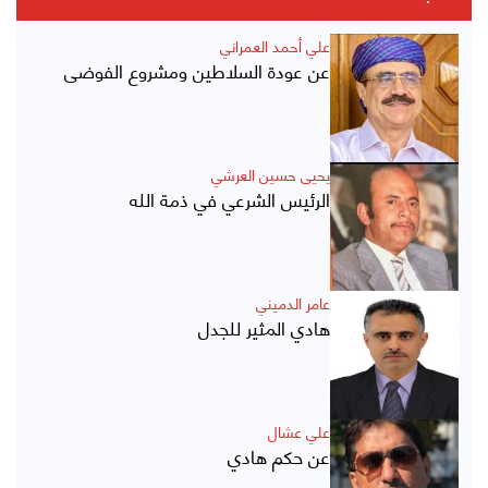
علي أحمد العمراني
عن عودة السلاطين ومشروع الفوضى
يحيى حسين العرشي
الرئيس الشرعي في ذمة الله
عامر الدميني
هادي المثير للجدل
علي عشال
عن حكم هادي