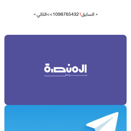
« السابق
1
2
3
4
5
6
7
8
9
10
>>
التالي »