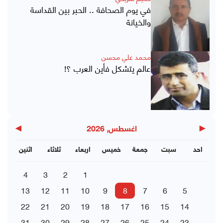
في يوم الصحافة .. الحبر بين القداسة
والخيانة
محمد علي محسن
عالم يتشكل فأين العرب ؟!
▶
◀
اغسطس, 2026
احد
سبت
جمعة
خميس
اربعاء
ثلاثاء
اثنين
4
3
2
1
13
12
11
10
9
8
7
6
5
22
21
20
19
18
17
16
15
14
31
30
29
28
27
26
25
24
23