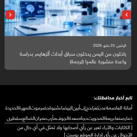
الإثنين, 25 مايو, 2026
باحثون من اليمن يدخلون سباق أبحاث ألزهايمر بدراسة
واعدة منشورة عالميا (ترجمة)
تابع أخبار محافظتك:
أمانة العاصمة
عدن
تعز
لحج
إب
أبين
البيضاء
شبوة
حضرموت
المهرة
الحديدة
ذمار
صنعاء
ريمة
المحويت
حجة
صعدة
الجوف
مأرب
عمران
الضالع
سقطرى
[ الكتابات والآراء تعبر عن رأي أصحابها ولا تمثل في أي حال من
الأحوال عن رأي إدارة الموقع بوست ]