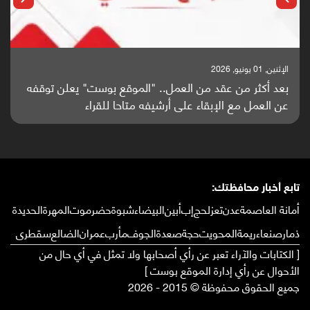
الإثنين, 25 مايو, 2026
باحثون من اليمن يدخلون سباق أبحاث ألزهايمر بدراسة
واعدة منشورة عالميا (ترجمة)
تابع أخبار محافظتك:
أمانة العاصمة
عدن
تعز
لحج
إب
أبين
البيضاء
شبوة
حضرموت
المهرة
الحديدة
ذمار
صنعاء
ريمة
المحويت
حجة
صعدة
الجوف
مأرب
عمران
الضالع
سقطرى
[ الكتابات والآراء تعبر عن رأي أصحابها ولا تمثل في أي حال من
الأحوال عن رأي إدارة الموقع بوست ]
جميع الحقوق محفوظة © 2015 - 2026