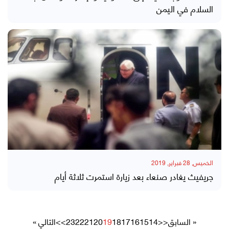
السلام في اليمن
الخميس, 28 فبراير, 2019
جريفيث يغادر صنعاء بعد زيارة استمرت ثلاثة أيام
« السابق
<<
14
15
16
17
18
19
20
21
22
23
>>
التالي »