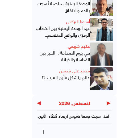
الوحدة اليمنية.. ملحمة نُسجت
بالدم والاتفاق
أسامة البركاني
عيد الوحدة اليمنية بين الخطاب
الرمزي والواقع المنقسم..
حكيم شريحي
في يوم الصحافة .. الحبر بين
القداسة والخيانة
محمد علي محسن
عالم يتشكل فأين العرب ؟!
▶
◀
اغسطس, 2026
احد
سبت
جمعة
خميس
اربعاء
ثلاثاء
اثنين
1