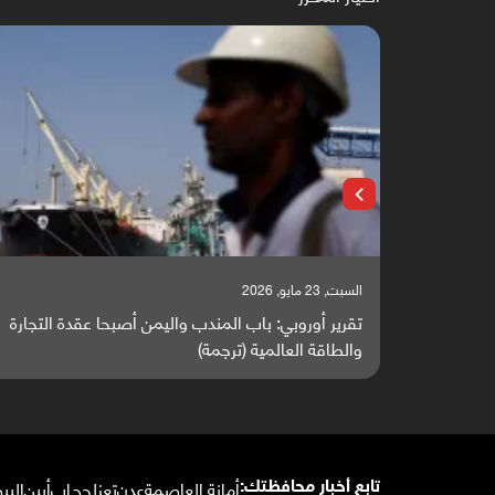
السبت, 23 مايو, 2026
 يتحول إلى
تقرير أوروبي: باب المندب واليمن أصبحا عقدة التجارة
والطاقة العالمية (ترجمة)
أمانة العاصمة
عدن
تعز
لحج
إب
أبين
البي
تابع أخبار محافظتك: