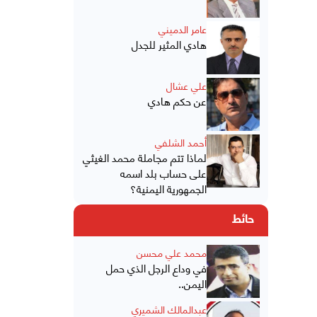
عامر الدميني
هادي المثير للجدل
علي عشال
عن حكم هادي
أحمد الشلفي
لماذا تتم مجاملة محمد الغيثي
على حساب بلد اسمه
الجمهورية اليمنية؟
حائط
محمد علي محسن
في وداع الرجل الذي حمل
اليمن..
عبدالمالك الشميري