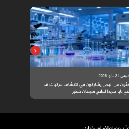
, 21 مايو, 2026
الخميس, 21 مايو, 2026
حثون من اليمن يشاركون في اكتشاف مركبات قد
مجلة مختصة: 
تح بابا جديدا لعلاج سرطان خطير
في جهود إنهاء
أرب
عمران
الضالع
سقطرى