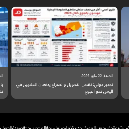
الجمعة, 22 مايو, 2026
الخميس
تحذير دولي: نقص التمويل والصراع يدفعان الملايين في
با
اليمن نحو الجوع
تف
ضاء
شبوة
حضرموت
المهرة
الحديدة
ذمار
صنعاء
ريمة
المحويت
حجة
صعدة
الجوف
م