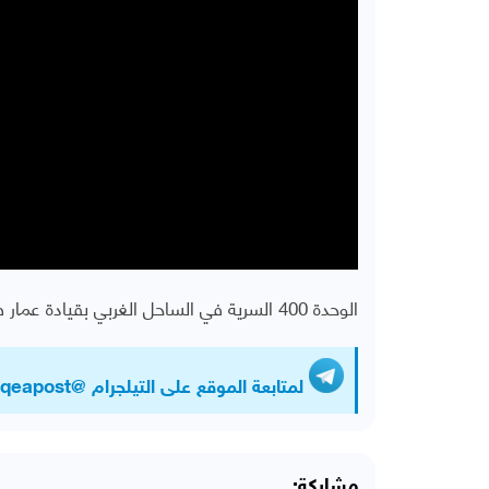
الوحدة 400 السرية في الساحل الغربي بقيادة عمار صالح ما هي وكيف تعمل؟
لمتابعة الموقع على التيلجرام @Almawqeapost
مشاركة: