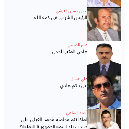
يحيى حسين العرشي
الرئيس الشرعي في ذمة الله
عامر الدميني
هادي المثير للجدل
علي عشال
عن حكم هادي
أحمد الشلفي
لماذا تتم مجاملة محمد الغيثي على
حساب بلد اسمه الجمهورية اليمنية؟