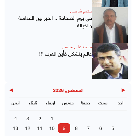
حكيم شريحي
في يوم الصحافة .. الحبر بين القداسة
والخيانة
محمد علي محسن
عالم يتشكل فأين العرب ؟!
▶
◀
اغسطس, 2026
احد
سبت
جمعة
خميس
اربعاء
ثلاثاء
اثنين
4
3
2
1
13
12
11
10
9
8
7
6
5