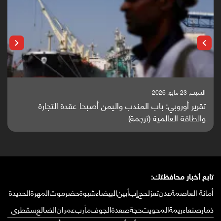
السبت, 23 مايو, 2026
تقرير أوروبي: باب المندب واليمن أصبحا عقدة التجارة
والطاقة العالمية (ترجمة)
تابع أخبار محافظتك:
أمانة العاصمة
عدن
تعز
لحج
إب
أبين
البيضاء
شبوة
حضرموت
المهرة
الحديدة
ذمار
صنعاء
ريمة
المحويت
حجة
صعدة
الجوف
مأرب
عمران
الضالع
سقطرى