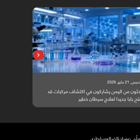
, 21 مايو, 2026
الخميس, 21 مايو, 2026
حثون من اليمن يشاركون في اكتشاف مركبات قد
مجلة مختصة: 
تح بابا جديدا لعلاج سرطان خطير
في جهود إنهاء
أرب
عمران
الضالع
سقطرى