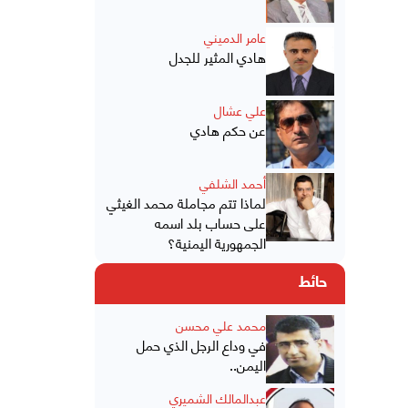
عامر الدميني
هادي المثير للجدل
علي عشال
عن حكم هادي
أحمد الشلفي
لماذا تتم مجاملة محمد الغيثي
على حساب بلد اسمه
الجمهورية اليمنية؟
حائط
محمد علي محسن
في وداع الرجل الذي حمل
اليمن..
عبدالمالك الشميري