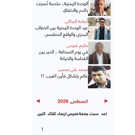
الوحدة اليمنية.. ملحمة نُسجت
بالدم والاتفاق
أسامة البركاني
عيد الوحدة اليمنية بين الخطاب
الرمزي والواقع المنقسم..
حكيم شريحي
في يوم الصحافة .. الحبر بين
القداسة والخيانة
محمد علي محسن
عالم يتشكل فأين العرب ؟!
▶
◀
اغسطس, 2026
احد
سبت
جمعة
خميس
اربعاء
ثلاثاء
اثنين
1