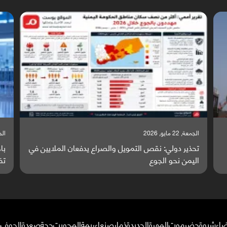
الجمعة, 22 مايو, 2026
الخميس
تحذير دولي: نقص التمويل والصراع يدفعان الملايين في
با
اليمن نحو الجوع
تف
ضاء
شبوة
حضرموت
المهرة
الحديدة
ذمار
صنعاء
ريمة
المحويت
حجة
صعدة
الجوف
م