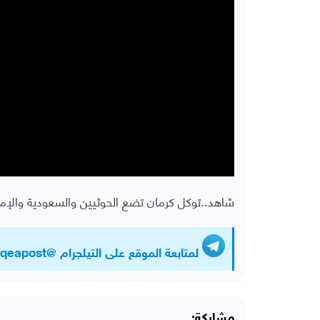
شاهد..توكل كرمان تضع الحوثيين والسعودية والإما
لمتابعة الموقع على التيلجرام @Almawqeapost
مشاركة: