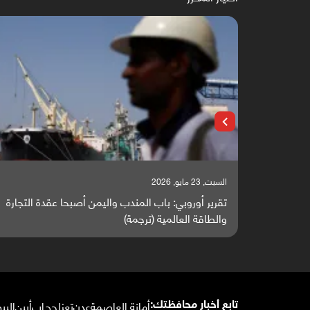
السبت, 23 مايو, 2026
 يتحول إلى
تقرير أوروبي: باب المندب واليمن أصبحا عقدة التجارة
والطاقة العالمية (ترجمة)
أمانة العاصمة
عدن
تعز
لحج
إب
أبين
البي
تابع أخبار محافظتك: