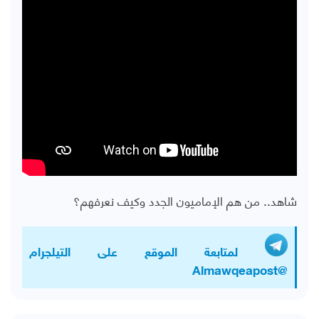
شاهد.. من هم الإماميون الجدد وكيف نعرفهم؟
لمتابعة الموقع على التيلجرام
@Almawqeapost