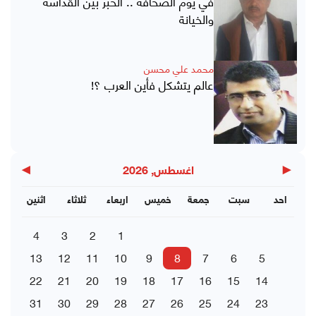
في يوم الصحافة .. الحبر بين القداسة
والخيانة
محمد علي محسن
عالم يتشكل فأين العرب ؟!
▶
◀
اغسطس, 2026
احد
سبت
جمعة
خميس
اربعاء
ثلاثاء
اثنين
4
3
2
1
13
12
11
10
9
8
7
6
5
22
21
20
19
18
17
16
15
14
31
30
29
28
27
26
25
24
23