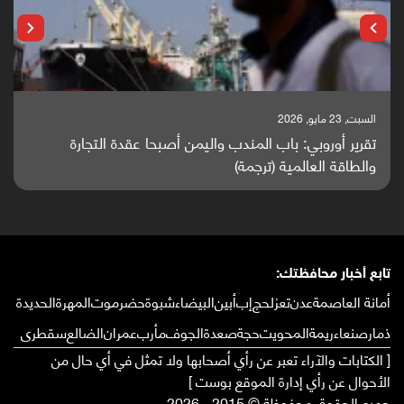
السبت, 23 مايو, 2026
تقرير أوروبي: باب المندب واليمن أصبحا عقدة التجارة
والطاقة العالمية (ترجمة)
تابع أخبار محافظتك:
أمانة العاصمة
عدن
تعز
لحج
إب
أبين
البيضاء
شبوة
حضرموت
المهرة
الحديدة
ذمار
صنعاء
ريمة
المحويت
حجة
صعدة
الجوف
مأرب
عمران
الضالع
سقطرى
[ الكتابات والآراء تعبر عن رأي أصحابها ولا تمثل في أي حال من
الأحوال عن رأي إدارة الموقع بوست ]
جميع الحقوق محفوظة © 2015 - 2026