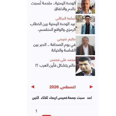
الوحدة اليمنية.. ملحمة نُسجت
بالدم والاتفاق
أسامة البركاني
عيد الوحدة اليمنية بين الخطاب
الرمزي والواقع المنقسم..
حكيم شريحي
في يوم الصحافة .. الحبر بين
القداسة والخيانة
محمد علي محسن
عالم يتشكل فأين العرب ؟!
▶
◀
اغسطس, 2026
احد
سبت
جمعة
خميس
اربعاء
ثلاثاء
اثنين
1