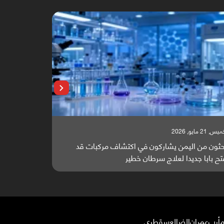
, 21 مايو, 2026
الخميس, 21 مايو, 2026
حثون من اليمن يشاركون في اكتشاف مركبات قد
مجلة مختصة: 
تح بابا جديدا لعلاج سرطان خطير
في جهود إنهاء
أرب
عمران
الضالع
سقطرى