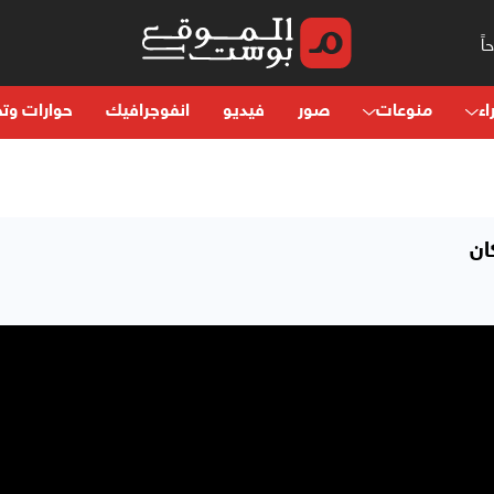
اء
منوعات
صور
فيديو
انفوجرافيك
حوارات وتح
ان