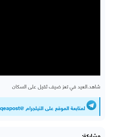
شاهد.العيد في تعز ضيف ثقيل على السكان
لمتابعة الموقع على التيلجرام @Almawqeapost
مشاركة: