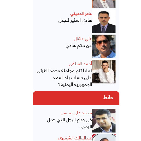
عامر الدميني
هادي المثير للجدل
علي عشال
عن حكم هادي
أحمد الشلفي
لماذا تتم مجاملة محمد الغيثي
على حساب بلد اسمه
الجمهورية اليمنية؟
حائط
محمد علي محسن
في وداع الرجل الذي حمل
اليمن..
عبدالمالك الشميري