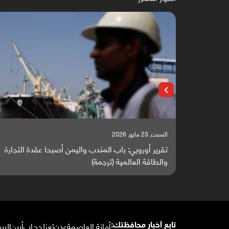
السبت, 23 مايو, 2026
 يتحول إلى
تقرير أوروبي: باب المندب واليمن أصبحا عقدة التجارة
والطاقة العالمية (ترجمة)
أمانة العاصمة
عدن
تعز
لحج
إب
أبين
البي
تابع أخبار محافظتك: