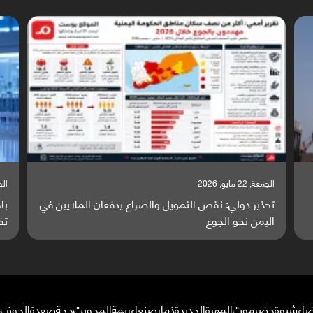
الجمعة, 22 مايو, 2026
الخميس
تحذير دولي: نقص التمويل والصراع يدفعان الملايين في
با
اليمن نحو الجوع
تف
ضاء
شبوة
حضرموت
المهرة
الحديدة
ذمار
صنعاء
ريمة
المحويت
حجة
صعدة
الجوف
م