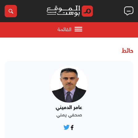
القائمة
حائط
عامر الدميني
صحفي يمني