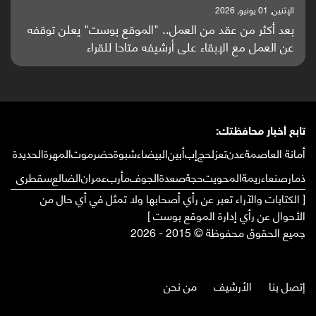
الإثنين, 01 يونيو, 2026
بعد أكثر من عقد من العمل.. "الموقع بوست" يعلن توقفه
عن العمل مع الإبقاء على أرشيفه متاحا للقراء
تابع أخبار محافظتك:
أمانة العاصمة
عدن
تعز
لحج
إب
أبين
البيضاء
شبوة
حضرموت
المهرة
الحديدة
ذمار
صنعاء
ريمة
المحويت
حجة
صعدة
الجوف
مأرب
عمران
الضالع
سقطرى
[ الكتابات والآراء تعبر عن رأي أصحابها ولا تمثل في أي حال من
الأحوال عن رأي إدارة الموقع بوست ]
جميع الحقوق محفوظة © 2015 - 2026
إتصل بنا
الأرشيف
من نحن