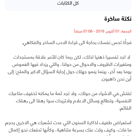
كل الكتابات
نكتة ساخرة
الجمعة, 07 أكتوبر, 2016 - 07:06 صباحاً
فجأة تحس نفسك بحاجة الى قراءة الادب الساخر والفكاهي.
لا اجد تفسيرا ذهنيا لذلك، لكن ربما كان للأمر علاقة بمستجدات
ومتغيرات الظروف والاحوال من حولنا، والتي يزداد فيها الغموض
يوما بعد آخر، بينما ينمو جهلك حول إجابة السؤال الاكبر والملح: إلى
أين نحن ذاهبون.
تفتش في الاشياء من حولك، ولا تجد ثمة ما يمكنه تخفيف متاعبك
النفسية، وتطالع وسائل الاعلام ولاتزيدك سوا رهقا الى رهقك
القائم.
استعراض طفيف لذاكرة السنون التي عدت تشعرك هي الاخرى بحجم
ما فات، وكيف ولت عنك بسرعة متناهية، وكأنها تدفعك نحو إكمال