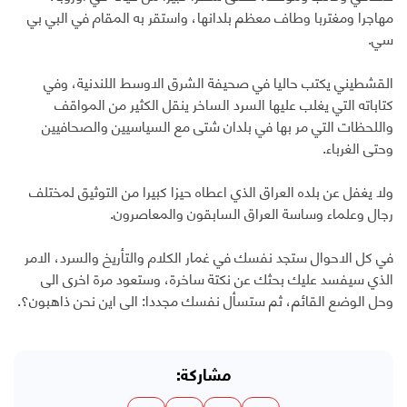
مهاجرا ومغتربا وطاف معظم بلدانها، واستقر به المقام في البي بي
سي.
القشطيني يكتب حاليا في صحيفة الشرق الاوسط اللندنية، وفي
كتاباته التي يغلب عليها السرد الساخر ينقل الكثير من المواقف
واللحظات التي مر بها في بلدان شتى مع السياسيين والصحافيين
وحتى الغرباء.
ولا يغفل عن بلده العراق الذي اعطاه حيزا كبيرا من التوثيق لمختلف
رجال وعلماء وساسة العراق السابقون والمعاصرون.
في كل الاحوال ستجد نفسك في غمار الكلام والتأريخ والسرد، الامر
الذي سيفسد عليك بحثك عن نكتة ساخرة، وستعود مرة اخرى الى
وحل الوضع القائم، ثم ستسأل نفسك مجددا: الى اين نحن ذاهبون؟.
مشاركة: