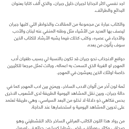
اجد نفسي اكثر انجذابا لجبران خليل جبران، والذي ألف كتابا بعنوان
البدائع والطرائف.
والكتاب عبارة عن مجموعة من المقالات والخواطر التي كتبها جبران
ليصف بها العديد من الأشياء مثل وطنه المنفي عنه لبنان والأدب
والأدباء في عصره، وكتب كذلك فيما يشبه الأرشاد للكتاب الذين
سوف يأتون من بعده.
دوافع الانجذاب نحو جبران قد تكون بالنسبة لي بسبب طغيان أدب
المهجر او الغربة الذي اتسمت به اعماله، وباتت تمثل مرجعا للكثيرين
خاصة اولئك الذين يعيشون في المهجر.
ثمة لون آخر من ألوان الادب الساخر، ويمزج بين ادب المهجر كما في
حالة جبران، وبين نقل المشاهد اليومية الطريفة لدى الشعوب الاخرى
بحس فكاهي ذو دلالة لا تخلو من البعد السياسي، وهي طريقة تعتمد
على تدوين المشاهد اليومية و استحضارها عند الحاجة.
من رواد هذا اللون الكاتب العراقي الساخر خالد القشطيني وهو
صحافي وكاتب ومؤلف، قضى شطرا كبيرا من حياته في اوروبا،