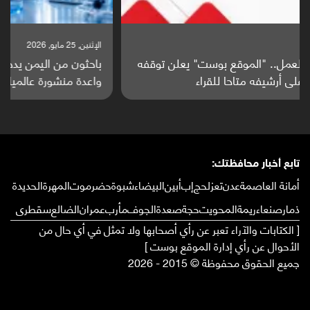
الإثنين, 25 مايو, 2026
باحثون من اليمن يدخلون سباق أبحاث ألزهايمر بدراسة
واعدة منشورة عالميا (ترجمة)
تابع أخبار محافظتك:
أمانة العاصمة
عدن
تعز
لحج
إب
أبين
البيضاء
شبوة
حضرموت
المهرة
الحديدة
ذمار
صنعاء
ريمة
المحويت
حجة
صعدة
الجوف
مأرب
عمران
الضالع
سقطرى
[ الكتابات والآراء تعبر عن رأي أصحابها ولا تمثل في أي حال من
الأحوال عن رأي إدارة الموقع بوست ]
جميع الحقوق محفوظة © 2015 - 2026