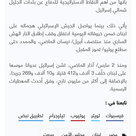
بأنها من أهم النقاط الاستراتيجية للدفاع عن بلدات الجليل
شمالي إسرائيل.
يأتي ذلك بينما يواصل الجيش الإسرائيلي هجماته على
لبنان ضمن خروقاته اليومية لاتفاق وقف إطلاق النار الهش
الساري منذ منتصف أبريل/ نيسان الماضي، والممدد حتى
مطلع يوليو/ تموز المقبل.
ومنذ 2 مارس/ آذار الماضي، تشن إسرائيل عدوانا موسعا
على لبنان خلّف 3 آلاف و412 قتيلا و10 آلاف و269 جريحا،
بالإضافة إلى أكثر من مليون نازح، وفق أحدث المعطيات
الرسمية.
تابعنا في :
فيسبوك
تويتر
يوتيوب
تيليجرام
تطبيق نبض
مصر
لبنان
مجلس الأمن
بيروت