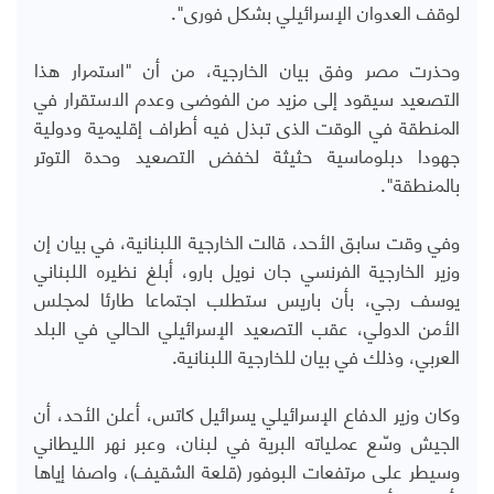
لوقف العدوان الإسرائيلي بشكل فورى".
وحذرت مصر وفق بيان الخارجية، من أن "استمرار هذا
التصعيد سيقود إلى مزيد من الفوضى وعدم الاستقرار في
المنطقة في الوقت الذى تبذل فيه أطراف إقليمية ودولية
جهودا دبلوماسية حثيثة لخفض التصعيد وحدة التوتر
بالمنطقة".
وفي وقت سابق الأحد، قالت الخارجية اللبنانية، في بيان إن
وزير الخارجية الفرنسي جان نويل بارو، أبلغ نظيره اللبناني
يوسف رجي، بأن باريس ستطلب اجتماعا طارئا لمجلس
الأمن الدولي، عقب التصعيد الإسرائيلي الحالي في البلد
العربي، وذلك في بيان للخارجية اللبنانية.
وكان وزير الدفاع الإسرائيلي يسرائيل كاتس، أعلن الأحد، أن
الجيش وسّع عملياته البرية في لبنان، وعبر نهر الليطاني
وسيطر على مرتفعات البوفور (قلعة الشقيف)، واصفا إياها