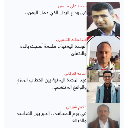
محمد علي محسن
في وداع الرجل الذي حمل اليمن..
عبدالمالك الشميري
الوحدة اليمنية.. ملحمة نُسجت بالدم
والاتفاق
أسامة البركاني
عيد الوحدة اليمنية بين الخطاب الرمزي
والواقع المنقسم..
حكيم شريحي
في يوم الصحافة .. الحبر بين القداسة
والخيانة