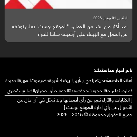
الإثنين, 25 مايو, 2026
باحثون من اليمن يدخلون سباق أبحاث ألزهايمر بدراسة
واعدة منشورة عالميا (ترجمة)
تابع أخبار محافظتك:
أمانة العاصمة
عدن
تعز
لحج
إب
أبين
البيضاء
شبوة
حضرموت
المهرة
الحديدة
ذمار
صنعاء
ريمة
المحويت
حجة
صعدة
الجوف
مأرب
عمران
الضالع
سقطرى
[ الكتابات والآراء تعبر عن رأي أصحابها ولا تمثل في أي حال من
الأحوال عن رأي إدارة الموقع بوست ]
جميع الحقوق محفوظة © 2015 - 2026