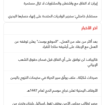
إيران: لا اتفاق مع واشنطن والمشاورات لا تزال مستمرة
مستشار خامنئي: سنجبر الولايات المتحدة على إنهاء حصارها البحري
آخر الأخبار
بعد أكثر من عقد من العمل.. "الموقع بوست" يعلن توقفه عن
العمل مع الإبقاء على أرشيفه متاحا للقراء
قاليباف: لن نوافق على أي اتفاق قبل ضمان حقوق الشعب
الإيراني
صرخات مُكبّلة.. ملف يوثّق سير الحياة في مخيمات النزوح باليمن
الأوقاف اليمنية تعلن نجاح موسم الحج لعام 1447هـ
مصر تطالب مجلس الأمن بوقف تغول إسرائيل بلبنان وتحذر من