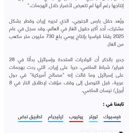
إنتاجها رغم أنها لم تتعرض لأضرار خلال الهجمات."
ويُعد حقل بارس الجنوبي، الذي تديره إيران وقطر بشكل
مشترك، أحد أكبر حقول الغاز في العالم، وقد سجل في عام
2025 رقمًا قياسيا بإنتاج يومي بلغ 730 مليون متر مكعب
من الغاز.
جدير بالذكر أن الولايات المتحدة وإسرائيل بدأتا في 28
فبراير/ شباط الماضي، حربا على إيران، التي ردت بهجمات
على إسرائيل وما قالت إنه "مصالح أمريكية" في دول
عربية، قبل التوصل إلى وقف مؤقت لإطلاق النار في 8
أبريل/ نيسان الماضي.
تابعنا في :
فيسبوك
تويتر
يوتيوب
تيليجرام
تطبيق نبض