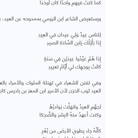
كما كنتَ فيهم واحدًا كان أَوحَدَا
ويستعيض الشاعر ابن الرومي بممدوحه عن العيد، بل 
لِلناس عِيدٌ وَلِي عيدان في العِيدِ
إِذَا رَأَيْتُكَ يَابن السَّادَةِ الصيدِ
إِذَا هُمُ عَيَّدُوا عِيدَيْنِ فِي سَنَةٍ
كَانَتْ بِوجهِك لي أيَّامُ تعييدِ
وفي تفنن الشعراء في تهنئة الملوك والأمراء بالع
العيد ثوب الحزن لأن الأمير ابن المعز بن باديس كان 
تَجهَّم العيدُ وانهَلَّت بَوادرُهُ
وكنت أعهدُ منهُ البِشرَ والضَّحِكا
كأنَّهُ جاء يطوي الأرضَ من بُعُدٍ
شوقا إليك، فلما لم يَجِدك بَكى