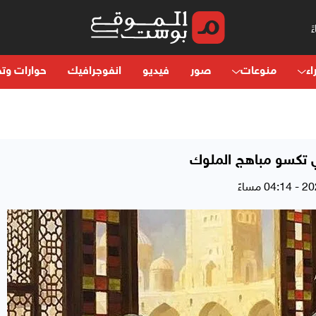
اء
منوعات
صور
فيديو
انفوجرافيك
حوارات وتح
تي تكسو مباهج الملوك