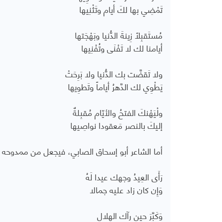
تَمْضِي بها لكَ أيام وتَثْنِيها
مُستَقبِلاً زِينةَ الدُّنيا وبَهْجَتها
أيامنا لك لا تَفْنَى وتُفْنِيها
ولا تَقضَّت بك الدُّنيا ولا بَرِحَتْ
يَطْوِي لك الدَّهرُ أياماً وتَطوِيها
ولْيَهْنكَ الفتحُ والأيّام مُقبِلةٌ
إليكَ بالنصر مَعقودا نواصِيها
أما الشاعر أبو إسحاق الصابي، فيجعل من ممدوحه عيدا
رَأَى العِيدُ وجهك عيدا لَهُ
وَإِن كان زاد عليه جمالا
وَكَبَّرَ حين رآك الهلال