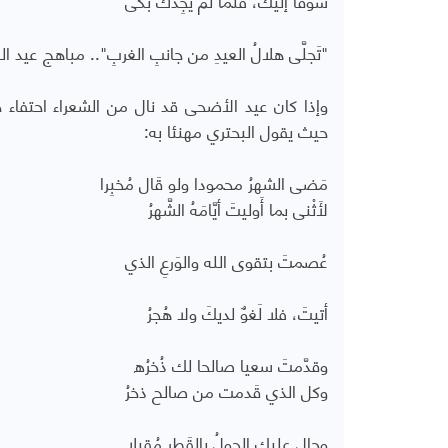
"تَجلَّى هلالُ العيدِ من جانبِ الغربِ".. مباهج عيد ا
وإذا كان عيد الأضحى قد نال من الشعراء احتفاء خ
حيث يقول البحتري مهنئا به:
مَضى الشهرُ محمودا ولو قَال مُخبِرا
لأَثْنى بما أَوليتَ أيَّامَهُ الشَّهرُ
عُصمتَ بتقوى الله والوَرعِ الذي
أتيتَ، فلا لَغوٌ لديكَ ولا هُجرُ
وقدَّمتَ سعيا صالحا لك ذُخرُه
وكل الذي قَدمت من صالح ذخرُ
وحال عليك الحولُ بالقَطر مُقبِلا