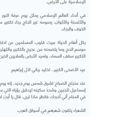
الإسلامية على الأرض.
في أنحاء العالم الإسلامي يمثل يوم عرفة الن
والألسنة والألوان، يصومه غير الحاج رجاء تكفي
الخوف والرجاء.
بكل أنغام الحياة عبرت قلوب المسلمين عن احتفائ
موسم الحج وما يتضمنه من عجيج بالتكبير والتهلي
التكبير سقف السماء، وتميد الأرض بالملايين الذين ي
عيد الأضحى الكبير.. تخليد رباني لآل إبراهيم
عند منبلج الصباح تشرق شمس يوم جديد، إنه يوم النح
إسماعيل للجبين وشحذ سكينه ليحقق رؤياه التي سجل
في المنام أني أذبحك فانظر ماذا ترى، قال يا أبتِ ا
الشعراء يلقون شعرهم في أسواق العرب