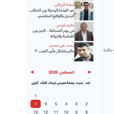
أسامة البركاني
عيد الوحدة اليمنية بين الخطاب
الرمزي والواقع المنقسم..
حكيم شريحي
في يوم الصحافة .. الحبر بين
القداسة والخيانة
محمد علي محسن
خالدة
عالم يتشكل فأين العرب ؟!
▶
◀
اغسطس, 2026
احد
سبت
جمعة
خميس
اربعاء
ثلاثاء
اثنين
1
7
6
5
4
3
2
13
12
11
10
9
8