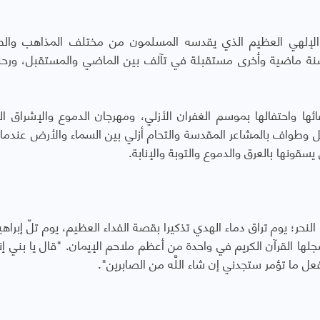
ور الإلهي العظيم الذي يقدسه المسلمون من مختلف المذاهب وال
ر سنة ماضية وأخرى مستقبلة في تآلف بين الماضي والمستقبل، ورحل
ها واحتفالها بموسم الغفران الأزلي، ومهرجان الدموع والإشراق ال
ل وطواف بالمشاعر المقدسة والتحام أزلي بين السماء والأرض عندما 
سقونها بالعرق والدموع والتوبة والإنابة.
ر؛ يوم تراق دماء الهدي تذكيرا بقصة الفداء العظيم، يوم تلّ إبراهيم
ها القرآن الكريم في واحدة من أعظم ملاحم الإيمان. "قال يا بني إن
فعل ما تؤمر ستجدني إن شاء اللَّه من الصابرين".