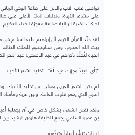
تواصى قلب الأب والابن على طاعة الوحي الرباني ا
على مشاعر الأبوة، ونداءات الملأ الأعلى على حبال
تحركت القدرة الربانية صانعة معجزة الفداء العظيم.
لقد خلّد القرآن الكريم آل إبراهيم عليه السلام في
بيت الله المحرم، وفي محاججتهم للملك الظالم ا
الحياة لتُخلّد ذكراهم في عيد الأضحى؛ عيد النحر ال
"رَأَى العِيدُ وجهَك عيدا لَهُ".. تخليد الشعر للأعياد
لم يكن الشعر العربي بمنأى عن تخليد الأعياد، و
الفرح الذي يغمر قلوب العامة، وبين غربة ومأساة الأس
ولقد تفنن الشعراء بشكل خاص في أن يجعلوا أعيا
بن عمرو السلمي يجمع للخليفة هارون الرشيد بين الم
لا زلتَ تَنشُر أعياداً وتَطْوِيها