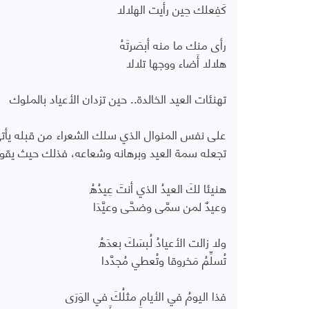
كَفِعلك حِين رأيت الهلالا
رأى منك ما منه أبصَرتَهُ
هلالا أَضاء ووجها تلالا
تهنئات العيد الخالدة.. حين تزدان الأعياد بالملوك
على نفس المنوال الذي سلك الشعراء من قبله يأتي 
تجعله سمة العيد وبرهانه وشعاعه، فذلك حيث يقو
هنيئا لكَ العيدُ الذي أنتَ عِيدُهُ
وعيدٌ لمن سمَّى وضحَّى وعيَّدَا
ولا زالت الأعيادُ لُبسَكَ بعدَهُ
تُسلِّمُ مَخروقا وتُعطي مُجدَّدا
فذا اليومُ في الأيامِ مثلُكَ في الوَرَى