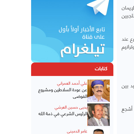
إيمان
لجبين
ع عند
رانيم
كتابات
علي أحمد العمراني
د بين
عن عودة السلاطين ومشروع
الفوضى
يحيى حسين العرشي
 أشجع
الرئيس الشرعي في ذمة الله
عامر الدميني