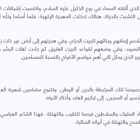
لذي ألقته السماء في روع الخليل عليه السلام، وانتصرت إشراقات ال
 التشبث بالحياة، هنالك تدخلت المعجزة الإلهية، فلما أسلما وتلّه ل
 ملاحم إيمانهم وبنائهم للبيت الحرام، وفي هجرتهم إلى أرض غير ذات زر
لنمرود، وفي وضعهم لقواعد البيت العتيق. ثم جاءت لغات البشر وت
كبير الذي يمثل ثاني أهم مواسم الأفراح بالنسبة للمسلمين.
خصوصا تلك المرتبطة بالدين أو الوطن، وتتنوع مضامين شعرية العي
ير أو السجين، إلى ترانيم العابد وأذكار الأواه.
د الملوك والسلاطين فرصة للتقرب والتهنئة، فهذا الشاعر العباسي
دح والتهنئة في أبياته السائرة.