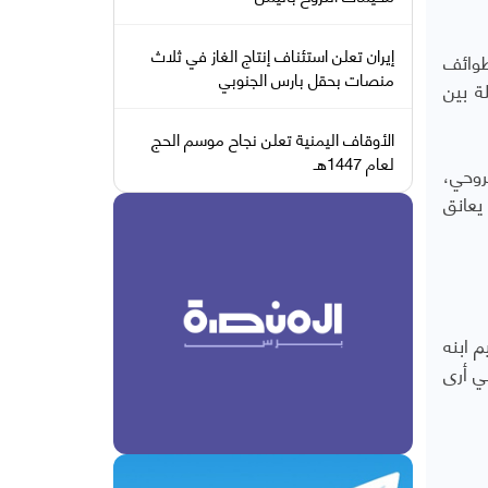
إيران تعلن استئناف إنتاج الغاز في ثلاث
طوائف
منصات بحقل بارس الجنوبي
ة بين
الأوقاف اليمنية تعلن نجاح موسم الحج
لعام 1447هـ
روحي،
يعانق
 ابنه
ي أرى