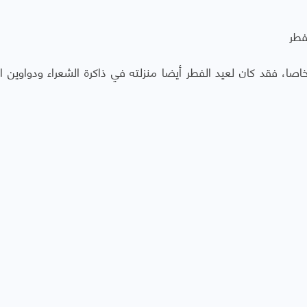
لفطر
اصا، فقد كان لعيد الفطر أيضا منزلته في ذاكرة الشعراء ودواوين ا