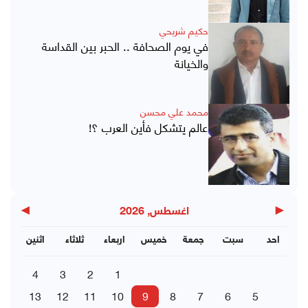
حكيم شريحي
في يوم الصحافة .. الحبر بين القداسة
والخيانة
محمد علي محسن
عالم يتشكل فأين العرب ؟!
▶
◀
اغسطس, 2026
احد
سبت
جمعة
خميس
اربعاء
ثلاثاء
اثنين
4
3
2
1
13
12
11
10
9
8
7
6
5