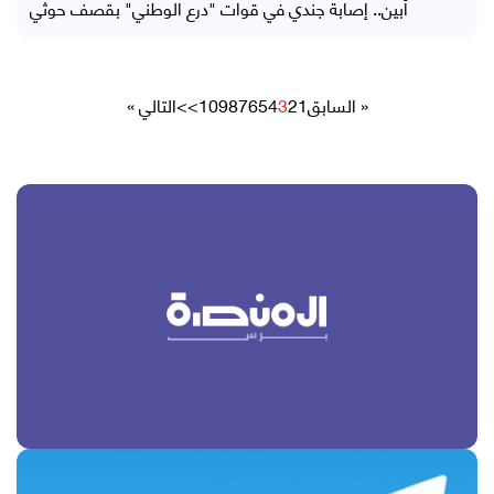
أبين.. إصابة جندي في قوات "درع الوطني" بقصف حوثي
« السابق
1
2
3
4
5
6
7
8
9
10
>>
التالي »