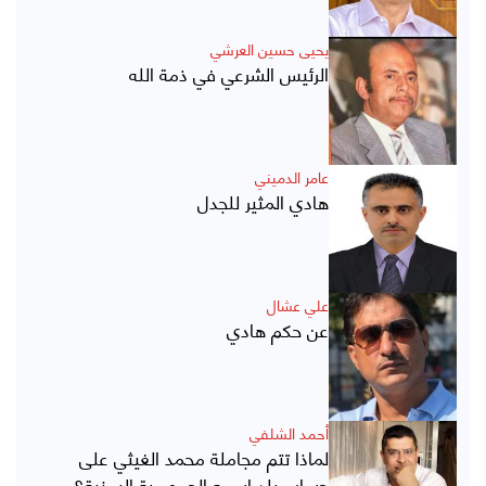
يحيى حسين العرشي
الرئيس الشرعي في ذمة الله
عامر الدميني
هادي المثير للجدل
علي عشال
عن حكم هادي
أحمد الشلفي
لماذا تتم مجاملة محمد الغيثي على
حساب بلد اسمه الجمهورية اليمنية؟