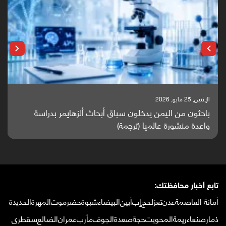
الإثنين, 25 مايو, 2026
باحثون من اليمن يدخلون سباق أبحاث ألزهايمر بدراسة
واعدة منشورة عالميا (ترجمة)
تابع أخبار محافظتك:
أمانة العاصمة
عدن
تعز
لحج
إب
أبين
البيضاء
شبوة
حضرموت
المهرة
الحديدة
ذمار
صنعاء
ريمة
المحويت
حجة
صعدة
الجوف
مأرب
عمران
الضالع
سقطرى