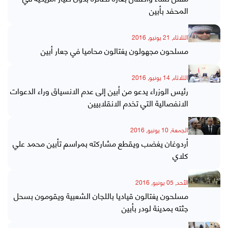
المحفد بأبين
الثلاثاء, 21 يونيو, 2016
مسلحون مجهولون يغتالون محاميا في جعار أبين
الثلاثاء, 14 يونيو, 2016
رئيس الوزراء يدعو من أبين إلى عدم الانسياق وراء الدعوات
الانفصالية التي تخدم الانقلابيين
الجمعة, 10 يونيو, 2016
أردوغان يغضب ويقطع مشاركته بمراسم تأبين محمد علي
كلاي
الأحد, 05 يونيو, 2016
مسلحون يغتالون قياديا باللجان الشعبية ويقومون بسحل
جثته بمدينة لودر بأبين