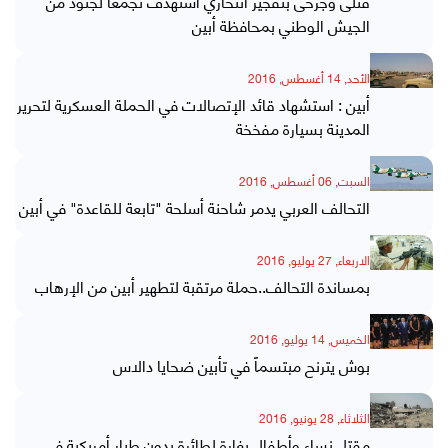
قتلى وجرحى بتفجير انتحاري استهدف تجمعا لجنود من
الجيش الوطني بمحافظة أبين
الأحد, 14 أغسطس, 2016
أبين : استشهاد قائد الإتصالات في الحملة العسكرية لتحرير
المدينة بسيارة مفخخة
السبت, 06 أغسطس, 2016
التحالف العربي يدمر شاحنة أسلحة "تابعة للقاعدة" في أبين
الاربعاء, 27 يوليو, 2016
بمساندة التحالف..حملة مرتقبة لتطهير أبين من الإرهاب
الخميس, 14 يوليو, 2016
بوش يترنح مبتسماً في تأبين ضحايا دالاس
الثلاثاء, 28 يونيو, 2016
مقتل نساء وأطفال بغارة لطائرة بدون طيار أمريكية في