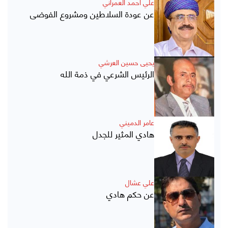
علي أحمد العمراني
عن عودة السلاطين ومشروع الفوضى
يحيى حسين العرشي
الرئيس الشرعي في ذمة الله
عامر الدميني
هادي المثير للجدل
علي عشال
عن حكم هادي