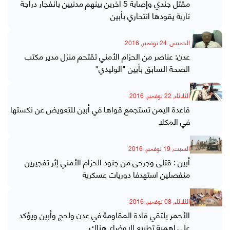
مقتل جندي وإصابة 5 آخرين بينهم مدنيين بانفجار دراجة
نارية يقودها انتحاري بأبين
الخميس, 24 نوفمبر, 2016
عدن: عناصر من الحزام الأمني تقتحم منزل مدير مكتب
الصحة السابق بأبين "الوليدي"
الثلاثاء, 22 نوفمبر, 2016
قاعدة اليمن تستجمع قواها في أبين للتعويض عن نكستها
في المكلا
السبت, 19 نوفمبر, 2016
أبين : قتلى وجرحى من جنود الحزام الأمني إثر تفجيرين
منفصلين استهدفا دوريات عسكرية
الثلاثاء, 08 نوفمبر, 2016
الأحمر يلتقي قادة المقاومة في عدن ولحج وأبين ويؤكد
على اهمية تطبيع الاوضاع هناك