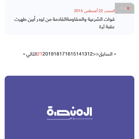
السبت, 22 أغسطس, 2015
قوات الشرعية والمقاومةالقادمة من لودر أبين طهرت
عقبة ثرة
« السابق
<<
12
13
14
15
16
17
18
19
20
21
التالي »