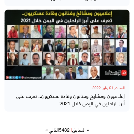
السبت, 01 يناير, 2022
إعلاميون ومشايخ وفنانون وقادة عسكريون.. تعرف على
أبرز الراحلين في اليمن خلال 2021
« السابق
1
2
3
4
5
التالي »