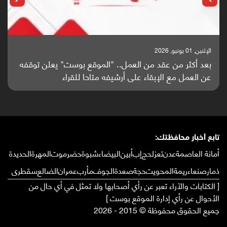
الإثنين, 25 مايو, 2026
باحثون من اليمن يدخلون سباق أبحاث ألزهايمر بدراسة
واعدة منشورة عالميا (ترجمة)
تابع أخبار محافظتك:
أمانة العاصمة
عدن
تعز
لحج
إب
أبين
البيضاء
شبوة
حضرموت
المهرة
الحديدة
ذمار
صنعاء
ريمة
المحويت
حجة
صعدة
الجوف
مأرب
عمران
الضالع
سقطرى
[ الكتابات والآراء تعبر عن رأي أصحابها ولا تمثل في أي حال من
الأحوال عن رأي إدارة الموقع بوست ]
جميع الحقوق محفوظة © 2015 - 2026