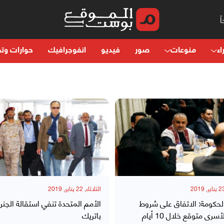
اء
منوعات
صور
فيديو
انفوجرافيك
حوارات وتح
الثلاثاء, 22 يناير, 2019
لحكومة: الاتفاق على شروط
الأمم المتحدة تنفي استقالة الجنر
أسرى متوقع خلال 10 أيام
باتريك