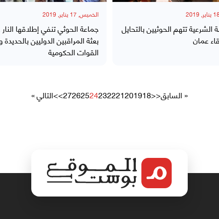
الخميس, 17 يناير, 2019
 الشرعية تتهم الحوثيين بالتحايل
جماعة الحوثي تنفي إطلاقها النار 
اء عمان
بعثة المراقبين الدوليين بالحديدة و
القوات الحكومية
« السابق
<<
18
19
20
21
22
23
24
25
26
27
>>
التالي »