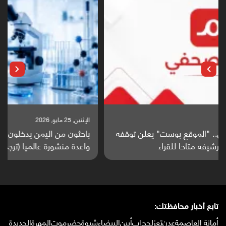
الإثنين, 25 مايو, 2026
باحثون من اليمن يدخلون سباق أبحاث ألزهايمر بدراسة
واعدة منشورة عالميا (ترجمة)
تابع أخبار محافظتك:
أمانة العاصمة
عدن
تعز
لحج
إب
أبين
البيضاء
شبوة
حضرموت
المهرة
الحديدة