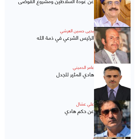
عن عودة السلاطين ومشروع الفوضى
يحيى حسين العرشي
الرئيس الشرعي في ذمة الله
عامر الدميني
هادي المثير للجدل
علي عشال
عن حكم هادي