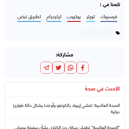
تابعنا في :
فيسبوك
تويتر
يوتيوب
تيليجرام
تطبيق نبض
مشاركة:
الأحدث في
صحة
الصحة العالمية: تفشي إيبولا بالكونغو وأوغندا يشكل حالة طوارئ
دولية
"الصحة العالمية" تطمئن سكان جزر الكناري بشأن سفينة مصابي