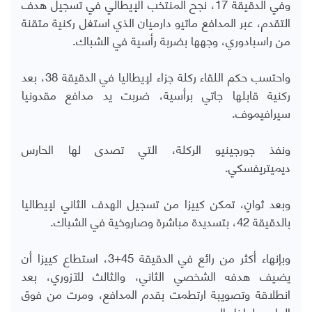
وفي الدقيقة 17، نجح المنتخب الإيطالي في تسجيل هدف
التقدم، عبر المدافع ماتيو دارميان الذي استغل ركنية متقنة
من راسبادوري، وجهها بضربة رأسية في الشباك.
واحتسب حكم اللقاء ركلة جزاء لإيطاليا في الدقيقة 38، بعد
ركنية قابلها جاتي برأسية، ضربت يد مدافع مقدونيا
سيرافيموف.
ونفذ جورجينيو الركلة، التي تصدى لها الحارس
ديميتريفسكي.
وبعد ثوانٍ، تمكن كييزا من تسجيل الهدف الثاني لإيطاليا
بالدقيقة 42، بتسديدة مباشرة وصاروخية في الشباك.
وبإنهاء أكثر من رائع في الدقيقة 45+3، استطاع كييزا أن
يضيف هدفه الشخصي الثاني، والثالث للآزوري، بعد
انطلاقة وتصويبة ارتطمت بقدم المدافع، ومرت من فوق
الحارس لداخل المرمى.