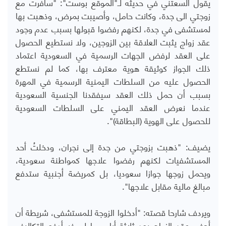
يقول السعتني في حديثه لـ"الموقع بوست": "سافرت مع
زوجتي الى جدة، وكانت حامل، وأصيبت بمرض، وذهبت بها
لمستشفى في جدة، لكنهم رفضوا قبولها بسبب عدم وجود
عقد زواج يثبت العلاقة بين الزوجين، ولا نستطيع الحصول
على العقد لرفض الجهات الرسمية في السعودية اعتماد
ذلك الجواز كوثيقة هوية معترف بها، كما لم نستطع
الحصول عليه من السلطات اليمنية الرسمية في المهرة
بسبب أن حمل ذلك العقد سيفقدنا الجنسية السعودية
عندما نعرض العقد اليمني على السلطات السعودية
للحصول على الهوية (البطاقة)".
يضيف: "ذهبت بزوجتي من جدة إلى نجران، ودخلتُ أحد
المستشفيات لكنهم رفضوا علاجها كمواطنة سعودية،
ويحمل زوجها جوازا سعوديا، بل كمريضة أجنبية ستدفع
مبالغ مالية مقابل علاجها".
ويردف شارحا قصته: "أدخلوا الزوجة للمستشفى، شريطة أن
أحضر عقد الزواج بعد ثلاثة أيام، ما لم فسأدفع التكاليف