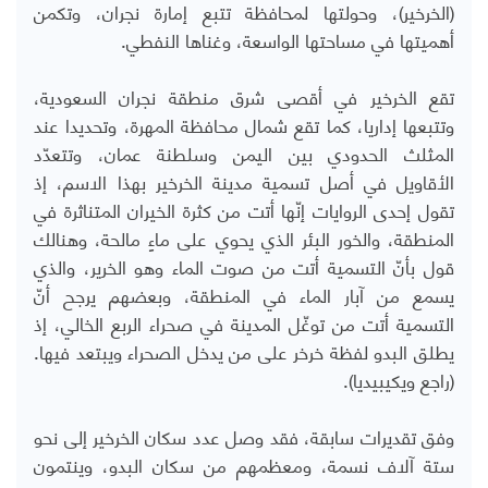
(الخرخير)، وحولتها لمحافظة تتبع إمارة نجران، وتكمن
أهميتها في مساحتها الواسعة، وغناها النفطي.
تقع الخرخير في أقصى شرق منطقة نجران السعودية،
وتتبعها إداريا، كما تقع شمال محافظة المهرة، وتحديدا عند
المثلث الحدودي بين اليمن وسلطنة عمان، وتتعدّد
الأقاويل في أصل تسمية مدينة الخرخير بهذا الاسم، إذ
تقول إحدى الروايات إنّها أتت من كثرة الخيران المتناثرة في
المنطقة، والخور البئر الذي يحوي على ماءٍ مالحة، وهنالك
قول بأنّ التسمية أتت من صوت الماء وهو الخرير، والذي
يسمع من آبار الماء في المنطقة، وبعضهم يرجح أنّ
التسمية أتت من توغّل المدينة في صحراء الربع الخالي، إذ
يطلق البدو لفظة خرخر على من يدخل الصحراء ويبتعد فيها.
(راجع ويكيبيديا).
وفق تقديرات سابقة، فقد وصل عدد سكان الخرخير إلى نحو
ستة آلاف نسمة، ومعظمهم من سكان البدو، وينتمون