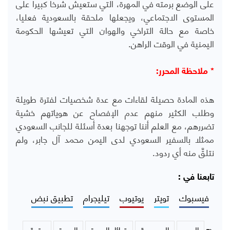
على الوضع برمته في المهرة، التي ستعيش شرخا كبيرا على
المستوى الاجتماعي، ويجعلها ملحقة بالسعودية فعليا،
خاصة مع حالة التراخي والهوان التي تعيشها الحكومة
اليمنية في الوقت الراهن.
* ملاحظة المحرر:
هذه المادة حصيلة لقاءات مع عدة شخصيات لفترة طويلة
وطلب الكثير منهم عدم الإفصاح عن هوياتهم خشية
تضررهم، مع العلم أننا توجهنا بعدة أسئلة للجانب السعودي
ممثلا بالسفير السعودي لدى اليمن محمد آل جابر، ولم
نتلقَّ منه أي ردود.
تابعنا في :
فيسبوك
تويتر
يوتيوب
تيليجرام
تطبيق نبض
اليمن
السعودية
قبائل المهرة
المهرة
حقوق