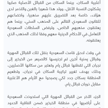
أغلبية السكان، بينما السكان من القبائل الأصلية صاروا
يشكلون النسبة الأقل، وولد هذا شعورا بالغبن والتذمر لدى
هؤلاء، خاصة بعد التضييق عليهم مذهبيا، واخضاعهم
للقانون السعودي القائم على المذهب السني، بينما هم
يعتنقون مذهبهم الخاص، وترفض السلطات السعودية
التعامل في الأحكام الدينية معهم وفقا لذلك المذهب الذي
يعتنقونه.
في وقت لاحق قامت السعودية بنقل تلك القبائل المهرية
وقبائل يمنية أخرى تم تجنيسها كالصيعر من الخرخير إلى
نجران التي تقطنها قبائل يام وتعتبر من سكانها الأصليين،
وذلك بهدف تغيير تركيبة السكان في نجران، وتطعيم
المنطقة بسكان جدد لكي يصبحوا مع الأيام هم الأغلبية
مقابل ذوبان قبائل يام.
الجزء الآخر من القبائل المهرية التي استحوذت السعودية
على أراضيها في منطقة الخرخير ضمن اتفاقية الحدود