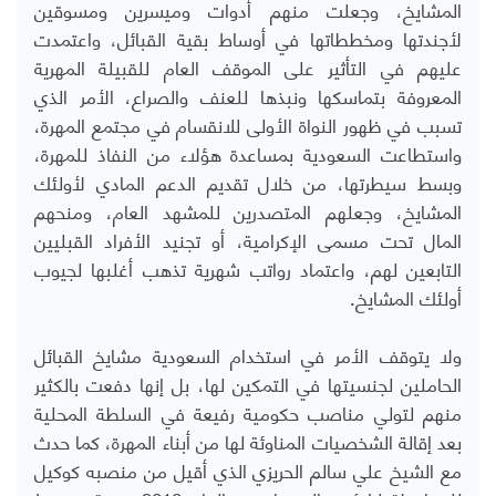
المشايخ، وجعلت منهم أدوات وميسرين ومسوقين
لأجندتها ومخططاتها في أوساط بقية القبائل، واعتمدت
عليهم في التأثير على الموقف العام للقبيلة المهرية
المعروفة بتماسكها ونبذها للعنف والصراع، الأمر الذي
تسبب في ظهور النواة الأولى للانقسام في مجتمع المهرة،
واستطاعت السعودية بمساعدة هؤلاء من النفاذ للمهرة،
وبسط سيطرتها، من خلال تقديم الدعم المادي لأولئك
المشايخ، وجعلهم المتصدرين للمشهد العام، ومنحهم
المال تحت مسمى الإكرامية، أو تجنيد الأفراد القبليين
التابعين لهم، واعتماد رواتب شهرية تذهب أغلبها لجيوب
أولئك المشايخ.
ولا يتوقف الأمر في استخدام السعودية مشايخ القبائل
الحاملين لجنسيتها في التمكين لها، بل إنها دفعت بالكثير
منهم لتولي مناصب حكومية رفيعة في السلطة المحلية
بعد إقالة الشخصيات المناوئة لها من أبناء المهرة، كما حدث
مع الشيخ علي سالم الحريزي الذي أقيل من منصبه كوكيل