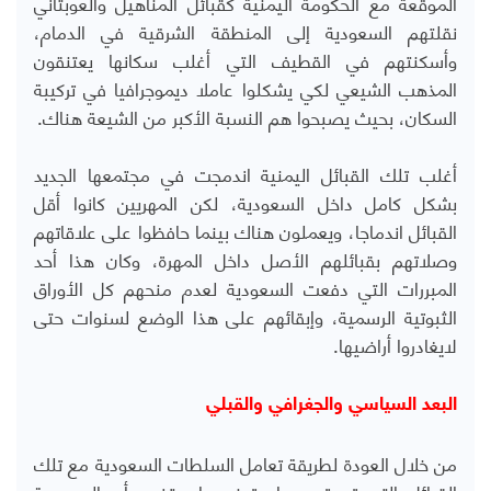
الموقعة مع الحكومة اليمنية كقبائل المناهيل والعوبثاني
نقلتهم السعودية إلى المنطقة الشرقية في الدمام،
وأسكنتهم في القطيف التي أغلب سكانها يعتنقون
المذهب الشيعي لكي يشكلوا عاملا ديموجرافيا في تركيبة
السكان، بحيث يصبحوا هم النسبة الأكبر من الشيعة هناك.
أغلب تلك القبائل اليمنية اندمجت في مجتمعها الجديد
بشكل كامل داخل السعودية، لكن المهريين كانوا أقل
القبائل اندماجا، ويعملون هناك بينما حافظوا على علاقاتهم
وصلاتهم بقبائلهم الأصل داخل المهرة، وكان هذا أحد
المبررات التي دفعت السعودية لعدم منحهم كل الأوراق
الثبوتية الرسمية، وإبقائهم على هذا الوضع لسنوات حتى
لايغادروا أراضيها.
البعد السياسي والجغرافي والقبلي
من خلال العودة لطريقة تعامل السلطات السعودية مع تلك
القبائل التي تم تهجيرها وتجنيسها، يتضح أن السعودية