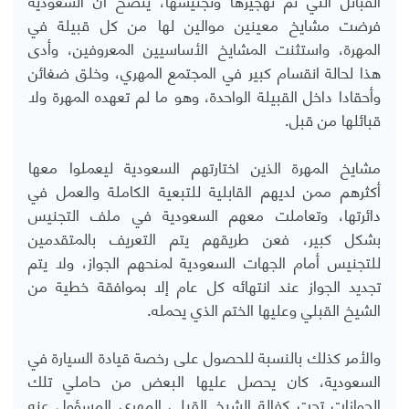
فرضت مشايخ معينين موالين لها من كل قبيلة في
المهرة، واستثنت المشايخ الأساسيين المعروفين، وأدى
هذا لحالة انقسام كبير في المجتمع المهري، وخلق ضغائن
وأحقادا داخل القبيلة الواحدة، وهو ما لم تعهده المهرة ولا
قبائلها من قبل.
مشايخ المهرة الذين اختارتهم السعودية ليعملوا معها
أكثرهم ممن لديهم القابلية للتبعية الكاملة والعمل في
دائرتها، وتعاملت معهم السعودية في ملف التجنيس
بشكل كبير، فعن طريقهم يتم التعريف بالمتقدمين
للتجنيس أمام الجهات السعودية لمنحهم الجواز، ولا يتم
تجديد الجواز عند انتهائه كل عام إلا بموافقة خطية من
الشيخ القبلي وعليها الختم الذي يحمله.
والأمر كذلك بالنسبة للحصول على رخصة قيادة السيارة في
السعودية، كان يحصل عليها البعض من حاملي تلك
الجوازات تحت كفالة الشيخ القبلي المهري المسؤول عنه