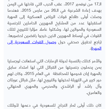
الـ17 من نوفمبر 2017، عقب الحرب التي قادتها في اليمن
بهدف إعادة الشرعية في الـ26 من مارس 2015، فعندما
وصلت أولى طلائع قوات الرياض العسكرية إلى المهرة
استقبلها عدد من المشايخ المهريين الحاملين للجنسية
السعودية والموالين لها، وشكلوا عاملا مؤثرا للترويج لتلك
القوات في أوساط المهريين الذين خرجوا رافضين لحضورها.
(راجع تحقيق صحفي حول
وصول القوات السعودية إلى
المهرة
).
والأمر كذلك بالنسبة لدولة الإمارات التي استعانت لوجستيا
بمن يحملون جنسيتها من القبائل التي لها امتداد سابق
بالمهرة إبان قدومها للمحافظة في العام 2015، وكان لهم
دور كبير في التهيئة لدخولها والترويج لها، مثل قبائل عوبثان
وآل راشد أو الراشدي والمحرمي والمهري المنهالي
والعامري.
كان ذلك أولى ثمار النجاح للسعودية في دعمها لأولئك