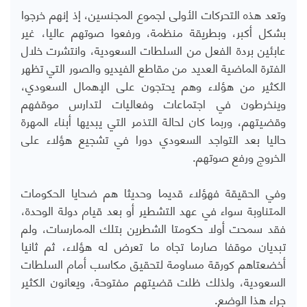
وتعد هذه التحركات الأولى لجموع المجنسين، إذ إنهم خرجوا
بشكل أكبر، وبطريقة منظمة، ورفعوا صوتهم عاليا، غير
عابئين بردة الفعل من السلطات السعودية، وانتشرت خلال
الفترة الماضية العديد من مقاطع الفيديو والصور التي تظهر
الكثير من هؤلاء وهم يحتجون على الإهمال السعودي،
وينخرطون في اجتماعات وفعاليات لتدارس موقفهم
وقضيتهم، وربما كان لحالة التذمر التي يبديها أبناء المهرة
حاليا بعد التواجد السعودي دورا في تشجيع هؤلاء على
الخروج ورفع صوتهم.
وفي الحقيقة فهؤلاء قديما وحديثا هم ضحايا الحكومات
المتناوبة سواء في عهد التشطير أو بعد قيام دولة الوحدة،
فقد سمحت أولا حكومتا الشطرين بتلك الممارسات، ولم
تبديان موقفا صارما تجاه ما تعرض له هؤلاء، ثم ثانيا
أخضعتاهم كورقة مساومة لتحقيق مكاسب أمام السلطات
السعودية، ولذلك ظلت قضيتهم مفتوحة، ويعانون الكثير
جراء هذا الوضع.