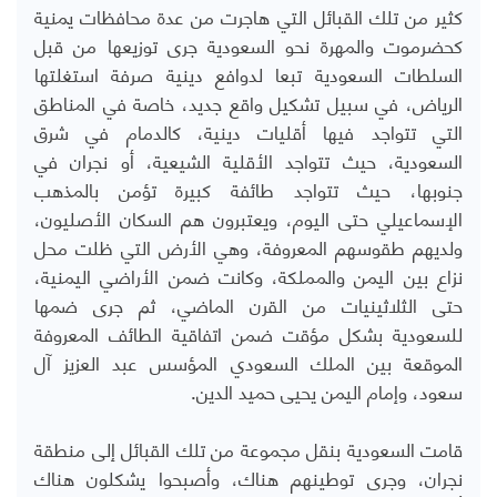
كثير من تلك القبائل التي هاجرت من عدة محافظات يمنية
كحضرموت والمهرة نحو السعودية جرى توزيعها من قبل
السلطات السعودية تبعا لدوافع دينية صرفة استغلتها
الرياض، في سبيل تشكيل واقع جديد، خاصة في المناطق
التي تتواجد فيها أقليات دينية، كالدمام في شرق
السعودية، حيث تتواجد الأقلية الشيعية، أو نجران في
جنوبها، حيث تتواجد طائفة كبيرة تؤمن بالمذهب
الإسماعيلي حتى اليوم، ويعتبرون هم السكان الأصليون،
ولديهم طقوسهم المعروفة، وهي الأرض التي ظلت محل
نزاع بين اليمن والمملكة، وكانت ضمن الأراضي اليمنية،
حتى الثلاثينيات من القرن الماضي، ثم جرى ضمها
للسعودية بشكل مؤقت ضمن اتفاقية الطائف المعروفة
الموقعة بين الملك السعودي المؤسس عبد العزيز آل
سعود، وإمام اليمن يحيى حميد الدين.
قامت السعودية بنقل مجموعة من تلك القبائل إلى منطقة
نجران، وجرى توطينهم هناك، وأصبحوا يشكلون هناك