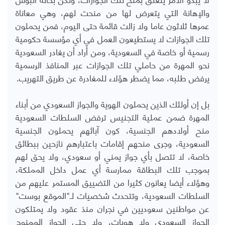
والإهانة التي يتعرض لها من منحت لهم، وهي معاناة
عمرها ثلاثون عاما ولا زالت قائمة حتى اليوم، فمن يحملون
تلك الجوازات لا يستطيعون العمل في أي مؤسسة حكومية
رسمية أو خاصة في السعودية، ومن أراد أن يغادر السعودية
نحو المهرة من حاملي تلك الجوازات عبر المنافذ الرسمية
يرفض طلبه، مما يضطر هؤلاء للمغادرة عن طريق التهريب.
بل إن أولئك الذين يحملون الهوية والجواز السعودي من أبناء
المهرة ضمن عملية التجنيس ترفض السلطات السعودية
منح أولادهم الجنسية، كون آبائهم يحملون الجنسية
السعودية، وجرى منحهم إقامات باعتبارهم نازحين ببطائق
خاصة، لا تتصل بأي جواز يمني أو سعودي، ولا يحق لهم
بموجب تلك البطاقة ممارسة أي عمل داخل المملكة،
وهؤلاء أيضا يعانون كثيرا من التضييق المستمر عليهم من
السلطات السعودية، وتتحدث شخصيات لـ"الموقع بوست"
عن مواطنين سعوديين في نجران منذ عقود ولا يمتلكون
الجواز السعودي ولا هويات، ولا حتى الجواز الممنوح