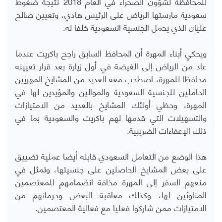
للمحافظة لشؤون الصحراء في العام 2018 نتيجة ضغوط
سعودية مارستها الرياض على الرئيس هادي، وتعيين صالح
عليان الذي يحمل الجنسية السعودية خلفا له.
ويحكي أبناء المهرة أن المحافظ السابق راجح باكريت عندما
عاد من الرياض إلى الغيضة في أول زيارة بعد قرار تعيينه
محافظا للمهرة، اصطحب معه العديد من المشايخ المهريين
الحاملين للجنسية السعودية والموالين والمؤيدين لها في
المهرة، وحظي أولئك المشايخ بالعديد من الامتيازات
والتسهيلات التي قدمها لهم باكريت والسعودية بما في
ذلك الإعفاءات الضريبية.
هذا الوضع من التعامل السعودي قابله أيضا عملية تضييق
على بعض المشايخ الحاصلين على جنسيتها، وتمثل في
منعهم السفر إلى المهرة مخافة انضمامهم للمعتصمين
المناوئين لها، وكذلك معاقبة البعض وحرمانهم من
الامتيازات ممن شاركوا فعليا مع فعالية المعتصمين.