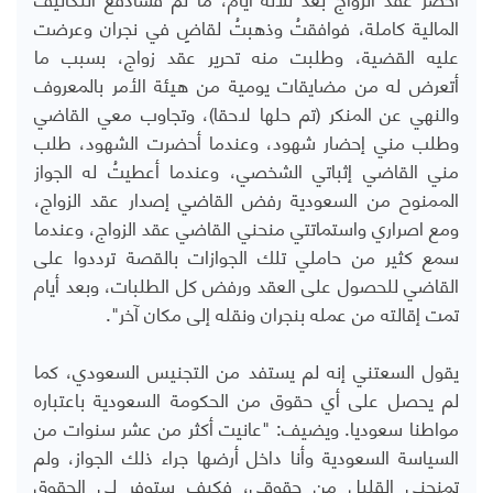
المالية كاملة، فوافقتُ وذهبتُ لقاضٍ في نجران وعرضت
عليه القضية، وطلبت منه تحرير عقد زواج، بسبب ما
أتعرض له من مضايقات يومية من هيئة الأمر بالمعروف
والنهي عن المنكر (تم حلها لاحقا)، وتجاوب معي القاضي
وطلب مني إحضار شهود، وعندما أحضرت الشهود، طلب
مني القاضي إثباتي الشخصي، وعندما أعطيتُ له الجواز
الممنوح من السعودية رفض القاضي إصدار عقد الزواج،
ومع اصراري واستماتتي منحني القاضي عقد الزواج، وعندما
سمع كثير من حاملي تلك الجوازات بالقصة ترددوا على
القاضي للحصول على العقد ورفض كل الطلبات، وبعد أيام
تمت إقالته من عمله بنجران ونقله إلى مكان آخر".
يقول السعتني إنه لم يستفد من التجنيس السعودي، كما
لم يحصل على أي حقوق من الحكومة السعودية باعتباره
مواطنا سعوديا. ويضيف: "عانيت أكثر من عشر سنوات من
السياسة السعودية وأنا داخل أرضها جراء ذلك الجواز، ولم
تمنحني القليل من حقوقي، فكيف ستوفر لي الحقوق