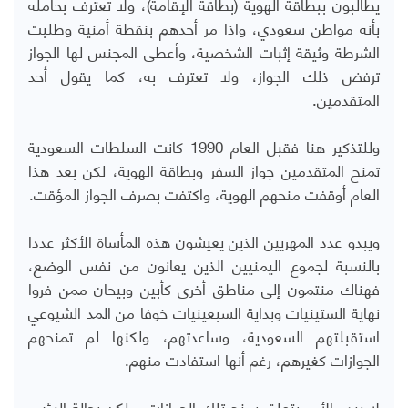
يطالبون ببطاقة الهوية (بطاقة الإقامة)، ولا تعترف بحامله
بأنه مواطن سعودي، واذا مر أحدهم بنقطة أمنية وطلبت
الشرطة وثيقة إثبات الشخصية، وأعطى المجنس لها الجواز
ترفض ذلك الجواز، ولا تعترف به، كما يقول أحد
المتقدمين.
وللتذكير هنا فقبل العام 1990 كانت السلطات السعودية
تمنح المتقدمين جواز السفر وبطاقة الهوية، لكن بعد هذا
العام أوقفت منحهم الهوية، واكتفت بصرف الجواز المؤقت.
ويبدو عدد المهريين الذين يعيشون هذه المأساة الأكثر عددا
بالنسبة لجموع اليمنيين الذين يعانون من نفس الوضع،
فهناك منتمون إلى مناطق أخرى كأبين وبيحان ممن فروا
نهاية الستينيات وبداية السبعينيات خوفا من المد الشيوعي
استقبلتهم السعودية، وساعدتهم، ولكنها لم تمنحهم
الجوازات كغيرهم، رغم أنها استفادت منهم.
لا يبدو الأمر يتعلق بمنح تلك الجوازات، ولكن بحالة البؤس