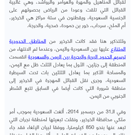
لقبائل المناهيل والمهرة والعوامر والرواشد، وهي غالبية
القبائل التي تلقت وعودا من الرياض بحصولهم على
الجنسية السعودية، ويقطنون في ستة مراكز هي الخرخير،
أم الملح، سرداب، خور بن حمودة، ضحية، والحرجة.
وللتذكير هنا فقد كانت الخرخير من
المناطق الحدودية
المتنازع
عليها بين السعودية واليمن، وعندما تم الانتهاء من
ترسيم الحدود البرية والبحرية بين اليمن والسعودية
انقسمت
المنطقة إلى جزئين، الأول بما يعادل الثلث ظل مع اليمن،
والمساحة الأكبر بما يعادل الثلثين بات تحت السيطرة
السعودية، وجرى نقل القبائل المهجرة في الخرخير إلى
منطقة شرورة التي كانت أيضا في السابق تتبع الشطر
الجنوبي من اليمن.
وفي الـ31 من ديسمبر 2014، ألغت السعودية بموجب أمر
ملكي محافظة الخرخير، ونقلت تبعيتها لمنطقة نجران التي
تبعد عنها بنحو 850 كيلومترا. ووفقا لبيان الإلغاء فقد جاء
ذلك إلى بعدها عن الخدمات العامة، وأثار هذا القرار حفيظة