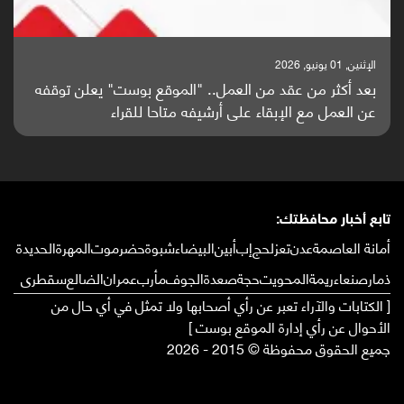
الإثنين, 25 مايو, 2026
باحثون من اليمن يدخلون سباق أبحاث ألزهايمر بدراسة
واعدة منشورة عالميا (ترجمة)
تابع أخبار محافظتك:
أمانة العاصمة
عدن
تعز
لحج
إب
أبين
البيضاء
شبوة
حضرموت
المهرة
الحديدة
ذمار
صنعاء
ريمة
المحويت
حجة
صعدة
الجوف
مأرب
عمران
الضالع
سقطرى
[ الكتابات والآراء تعبر عن رأي أصحابها ولا تمثل في أي حال من
الأحوال عن رأي إدارة الموقع بوست ]
جميع الحقوق محفوظة © 2015 - 2026