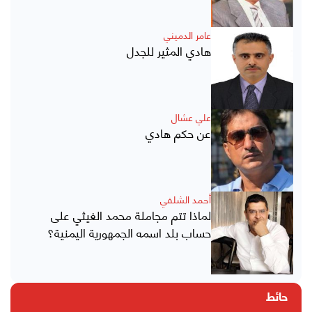
عامر الدميني
هادي المثير للجدل
علي عشال
عن حكم هادي
أحمد الشلفي
لماذا تتم مجاملة محمد الغيثي على
حساب بلد اسمه الجمهورية اليمنية؟
حائط