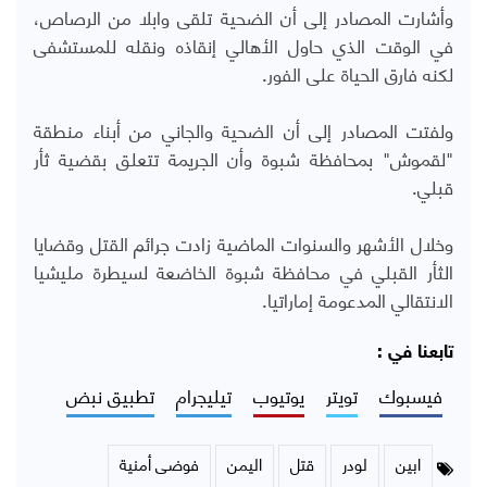
وأشارت المصادر إلى أن الضحية تلقى وابلا من الرصاص،
في الوقت الذي حاول الأهالي إنقاذه ونقله للمستشفى
لكنه فارق الحياة على الفور.
ولفتت المصادر إلى أن الضحية والجاني من أبناء منطقة
"لقموش" بمحافظة شبوة وأن الجريمة تتعلق بقضية ثأر
قبلي.
وخلال الأشهر والسنوات الماضية زادت جرائم القتل وقضايا
الثأر القبلي في محافظة شبوة الخاضعة لسيطرة مليشيا
الانتقالي المدعومة إماراتيا.
تابعنا في :
فيسبوك
تويتر
يوتيوب
تيليجرام
تطبيق نبض
ابين
لودر
قتل
اليمن
فوضى أمنية