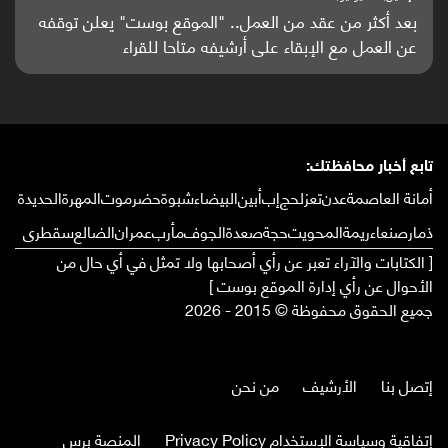
باحثون من اليمن يدخلون سباق أبحاث ألزهايمر بدراسة
واعدة منشورة عالميا (ترجمة)
تابع أخبار محافظتك:
أمانة العاصمة
عدن
تعز
لحج
إب
أبين
البيضاء
شبوة
حضرموت
المهرة
الحديدة
ذمار
صنعاء
ريمة
المحويت
حجة
صعدة
الجوف
مأرب
عمران
الضالع
سقطرى
[ الكتابات والآراء تعبر عن رأي أصحابها ولا تمثل في أي حال من
الأحوال عن رأي إدارة الموقع بوست ]
جميع الحقوق محفوظة © 2015 - 2026
إتصل بنا
الأرشيف
من نحن
إتفاقية وسياسة الإستخدام Privacy Policy
المنصة برس