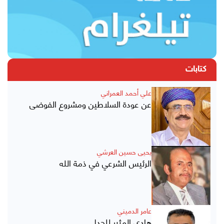
كتابات
علي أحمد العمراني
عن عودة السلاطين ومشروع الفوضى
يحيى حسين العرشي
الرئيس الشرعي في ذمة الله
عامر الدميني
هادي المثير للجدل