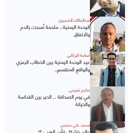
عبدالمالك الشميري
الوحدة اليمنية.. ملحمة نُسجت بالدم
والاتفاق
أسامة البركاني
عيد الوحدة اليمنية بين الخطاب الرمزي
والواقع المنقسم..
حكيم شريحي
في يوم الصحافة .. الحبر بين القداسة
والخيانة
محمد علي محسن
عالم يتشكل فأين العرب ؟!