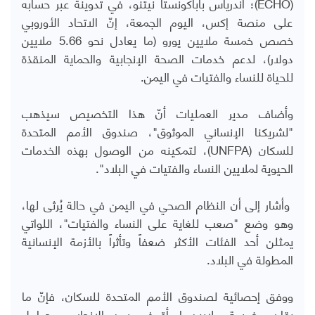
(
ECHO
)؛ أندرياس باباكونستا نيتنو، في تدوينة عبر حسابه
على منصة إكس، اليوم الجمعة، إنّ الاتحاد الأوروبي
خصص خمسة ملايين يورو (ما يعادل نحو 5.66 ملايين
دولار)، لدعم خدمات الصحة الإنجابية والحماية المنقذة
للحياة للنساء والفتيات في اليمن.
وأضاف مدير العمليات أنّ هذا التخصيص سيذهب
"لشريكنا الإنساني الموثوق"، صندوق الأمم المتحدة
للسكان (
UNFPA
)، لتمكينه من الوصول بهذه الخدمات
الحيوية لملايين النساء والفتيات في البلاد".
وأشار إلى أن النظام الصحي في اليمن في حالة يُرثى لها،
وهو وضع "صعب للغاية على النساء والفتيات"، اللواتي
يمثلن أحد الفئات الأكثر ضعفاً وتأثراً بالأزمة الإنسانية
المطولة في البلاد.
ووفق إحصائية لصندوق الأمم المتحدة للسكان، فإنّ ما
يقارب خمسة ملايين امرأة في سن الإنجاب، وحوامل