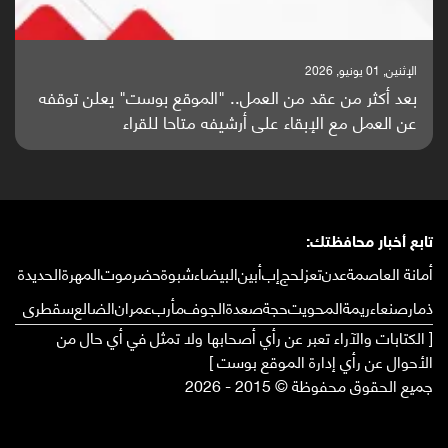
الإثنين, 25 مايو, 2026
باحثون من اليمن يدخلون سباق أبحاث ألزهايمر بدراسة
واعدة منشورة عالميا (ترجمة)
تابع أخبار محافظتك:
أمانة العاصمة
عدن
تعز
لحج
إب
أبين
البيضاء
شبوة
حضرموت
المهرة
الحديدة
ذمار
صنعاء
ريمة
المحويت
حجة
صعدة
الجوف
مأرب
عمران
الضالع
سقطرى
[ الكتابات والآراء تعبر عن رأي أصحابها ولا تمثل في أي حال من
الأحوال عن رأي إدارة الموقع بوست ]
جميع الحقوق محفوظة © 2015 - 2026