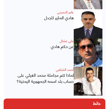
عامر الدميني
هادي المثير للجدل
علي عشال
عن حكم هادي
أحمد الشلفي
لماذا تتم مجاملة محمد الغيثي على
حساب بلد اسمه الجمهورية اليمنية؟
حائط