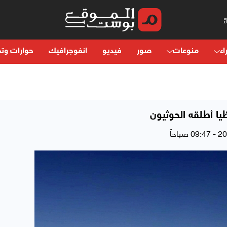
اء
منوعات
صور
فيديو
انفوجرافيك
حوارات وتح
ا أطلقه الحوثيون