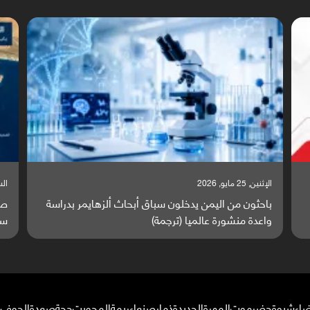
السبت, 23 مايو, 2026
السبت
صراع دولي يتصاعد قرب اليمن والبحر الأحمر يتحول إلى
تق
ساحة مواجهة عالمية (ترجمة)
وا
ضاء
شبوة
حضرموت
المهرة
الحديدة
ذمار
صنعاء
ريمة
المحويت
حجة
صعدة
الجوف
م