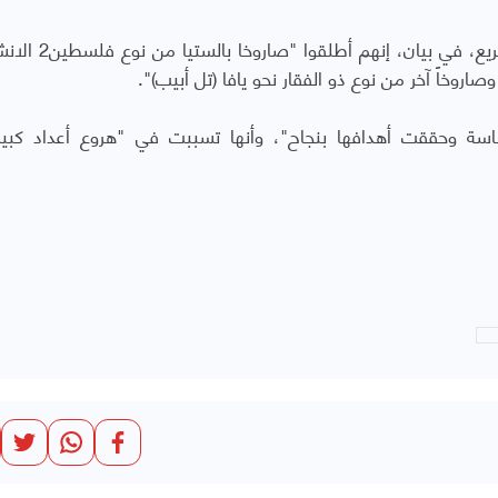
وقال المتحدث العسكري لجماعة الحوثيين يحيى سريع، في 
اروخاً آخر من نوع ذو الفقار نحو يافا (تل أبيب)".
اسة وحققت أهدافها بنجاح"، وأنها تسببت في "هروع أعداد كبي