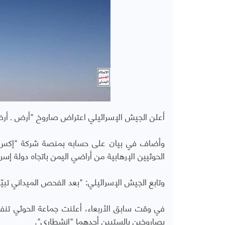
أعلن الجيش الإسرائيلي اعتراض صاروخ "أرض ـ أرض"
وأضاف في بيان على حسابه بمنصة شركة "إكس" 
الحوثيين الإرهابية من أراضي اليمن باتجاه دولة إسرا
وتابع الجيش الإسرائيلي: "بعد الفحص الميداني تب
في وقت سابق الأربعاء، أعلنت جماعة الحوثي تن
بصاروخين بالستيين أحدهما "انشطاري".