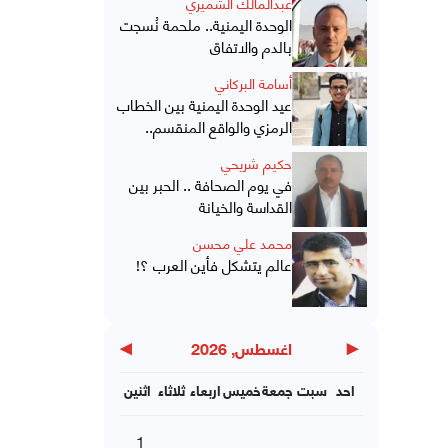
عبدالمالك الشميري
الوحدة اليمنية.. ملحمة نُسجت
بالدم والاتفاق
أسامة البركاني
عيد الوحدة اليمنية بين الخطاب
الرمزي والواقع المنقسم..
حكيم شريحي
في يوم الصحافة .. الحبر بين
القداسة والخيانة
محمد علي محسن
عالم يتشكل فأين العرب ؟!
▶
◀
اغسطس, 2026
احد
سبت
جمعة
خميس
اربعاء
ثلاثاء
اثنين
1