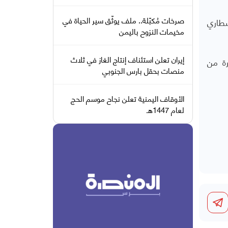
صرخات مُكبّلة.. ملف يوثّق سير الحياة في
بيان، إنهم أطلقوا "صاروخا بالستيا من نوع فلسطين2 الانشطاري
مخيمات النزوح باليمن
إيران تعلن استئناف إنتاج الغاز في ثلاث
رة من
منصات بحقل بارس الجنوبي
الأوقاف اليمنية تعلن نجاح موسم الحج
لعام 1447هـ