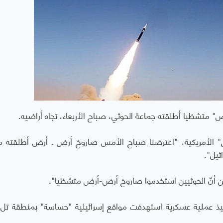
 متشظيا أطلقته جماعة الحوثي، صباح الأربعاء، تجاه أراضيه.
الأمريكية، "اعترضنا صباح الأمس صاروخ أرض ـ أرض أطلقته م
ئيل".
يّن أنّ الحوثيين استخدموا صاروخ أرض-أرض متشظيا".
فيذ عملية عسكرية استهدفت مواقع إسرائيلية "حساسة" بمنطقة تل 