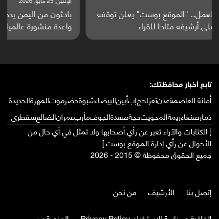
الإثنين, 25 مايو, 2026
باحثون من اليمن يدخلون سباق أبحاث ألزهايمر بدراسة
واعدة منشورة عالميا (ترجمة)
تابع أخبار محافظتك:
أمانة العاصمة
عدن
تعز
لحج
إب
أبين
البيضاء
شبوة
حضرموت
المهرة
الحديدة
ذمار
صنعاء
ريمة
المحويت
حجة
صعدة
الجوف
مأرب
عمران
الضالع
سقطرى
[ الكتابات والآراء تعبر عن رأي أصحابها ولا تمثل في أي حال من
الأحوال عن رأي إدارة الموقع بوست ]
جميع الحقوق محفوظة © 2015 - 2026
إتصل بنا
الأرشيف
من نحن
إتفاقية وسياسة الإستخدام Privacy Policy
المنصة برس