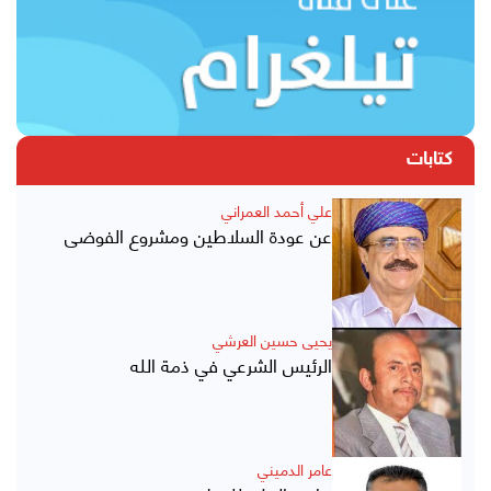
كتابات
علي أحمد العمراني
عن عودة السلاطين ومشروع الفوضى
يحيى حسين العرشي
الرئيس الشرعي في ذمة الله
عامر الدميني