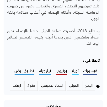
ذلك تعرضهم للاختفاء القسري والتعذيب وغيره من ضروب
المعاملة السيئة، وأحكام الإعدام في أعقاب محاكمة بالغة
الجور.
ومطلع 2018، أصدرت جماعة الحوثي حكما بالإعدام بحق
أسماء وشخصين آخرين بعدما أدينوا بتهمة التجسس لصالح
الإمارات.
تابعنا في :
فيسبوك
تويتر
يوتيوب
تيليجرام
تطبيق نبض
اليمن
الحوثي
اسماء العميسي
حقوق
ارهاب
مشاركة: