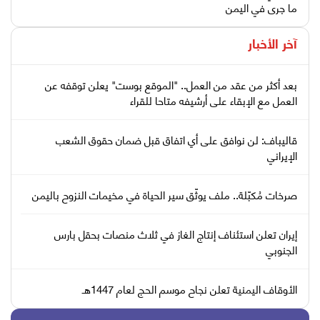
ما جرى في اليمن
آخر الأخبار
بعد أكثر من عقد من العمل.. "الموقع بوست" يعلن توقفه عن
العمل مع الإبقاء على أرشيفه متاحا للقراء
قاليباف: لن نوافق على أي اتفاق قبل ضمان حقوق الشعب
الإيراني
صرخات مُكبّلة.. ملف يوثّق سير الحياة في مخيمات النزوح باليمن
إيران تعلن استئناف إنتاج الغاز في ثلاث منصات بحقل بارس
الجنوبي
الأوقاف اليمنية تعلن نجاح موسم الحج لعام 1447هـ