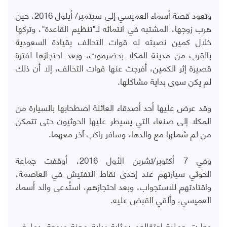
وتعود قصة أسماء العميسي إلى سبتمبر/ أيلول 2016، حين
هرب زوجها، المشتبه في انتمائه لـ"تنظيم القاعدة"، وتركها
خلال كمين نصبته له قوات التحالف بقيادة السعودية
بالقرب من مدينة المكلا بحضرموت، وبعد احتجازها لفترة
قصيرة إثر الكمين، أفرجت عنها قوات التحالف، إلا أن ذلك
لم يكن سوى بداية مشاكلها.
وقد عرض عليها أحد أصدقاء العائلة اصطحابها بالسيارة من
المكلا إلى صنعاء التي يسيطر عليها الحوثيون حتى تتمكن
من لم شملها مع والدها، وسافر راكب آخر معهما.
وفي 7 أكتوبر/تشرين الأول 2016، أوقفت جماعة
الحوثي سيارتهم عند إحدى نقاط التفتيش في العاصمة،
واقتادتهم للاستجواب، وبعد احتجازهم، استُدعى والد أسماء
العميسي، وألقي القبض عليه.
وجاءت عملية اعتقالهم بمثابة بداية محنة مروعة، بما في