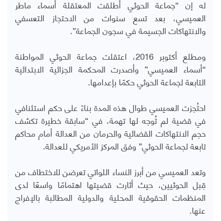
له إن “جماعة الحوثي أطلقت المعتقلة أسماء ماطر
العميسي، بعد تسع سنوات من الاحتجاز التعسفي
والانتهاكات الجسيمة في سجون الجماعة”.
ومطلع أكتوبر 2016، اعتقلت جماعة الحوثي المواطنة
“أسماء العميسي” وأصدرت المحكمة الجزائية الابتدائية
التابعة لجماعة الحوثي حكمًا بإعدامها.
احتُجزت العميسي طوال هذه المدة بناءً على حكم استئنافي
في قضية لم تُوجه لها تهمة، في “سابقة خطيرة تكشف
حجم الانتهاكات القضائية والحرمان من العدالة أمام محاكم
تابعة لجماعة الحوثي” وفق المركز الأمريكي للعدالة.
وتعد العميسي من أبرز النساء اللواتي تعرضن للاختطاف من
قِبل الحوثيين، حيث أثارت قضيتها اهتمامًا واسعًا لدى
المنظمات الحقوقية المحلية والدولية المطالبة بالإفراج
عنها.