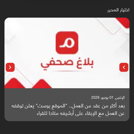
اختيار المحرر
الإثنين, 25 مايو, 2026
باحثون من اليمن يدخلون سباق أبحاث ألزهايمر بدراسة
واعدة منشورة عالميا (ترجمة)