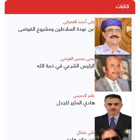
كتابات
علي أحمد العمراني
عن عودة السلاطين ومشروع الفوضى
يحيى حسين العرشي
الرئيس الشرعي في ذمة الله
عامر الدميني
هادي المثير للجدل
علي عشال
عن حكم هادي