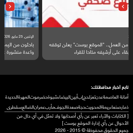
الإثنين, 25 مايو, 2026
باحثون من اليمن يدخلون سباق أبحاث ألزهايمر بدراسة
واعدة منشورة عالميا (ترجمة)
تابع أخبار محافظتك:
أمانة العاصمة
عدن
تعز
لحج
إب
أبين
البيضاء
شبوة
حضرموت
المهرة
الحديدة
ذمار
صنعاء
ريمة
المحويت
حجة
صعدة
الجوف
مأرب
عمران
الضالع
سقطرى
[ الكتابات والآراء تعبر عن رأي أصحابها ولا تمثل في أي حال من
الأحوال عن رأي إدارة الموقع بوست ]
جميع الحقوق محفوظة © 2015 - 2026