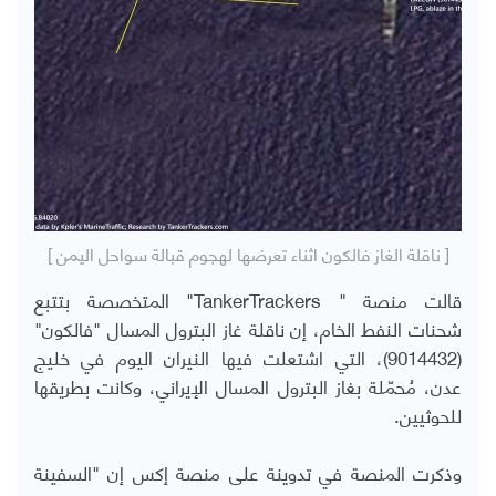
[ ناقلة الغاز فالكون اثناء تعرضها لهجوم قبالة سواحل اليمن ]
قالت منصة " TankerTrackers" المتخصصة بتتبع
شحنات النفط الخام، إن ناقلة غاز البترول المسال "فالكون"
(9014432)، التي اشتعلت فيها النيران اليوم في خليج
عدن، مُحمّلة بغاز البترول المسال الإيراني، وكانت بطريقها
للحوثيين.
وذكرت المنصة في تدوينة على منصة إكس إن "السفينة