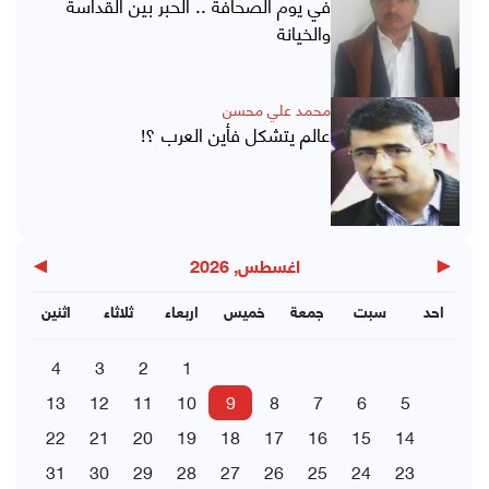
في يوم الصحافة .. الحبر بين القداسة
والخيانة
محمد علي محسن
عالم يتشكل فأين العرب ؟!
▶
◀
اغسطس, 2026
احد
سبت
جمعة
خميس
اربعاء
ثلاثاء
اثنين
4
3
2
1
13
12
11
10
9
8
7
6
5
22
21
20
19
18
17
16
15
14
31
30
29
28
27
26
25
24
23