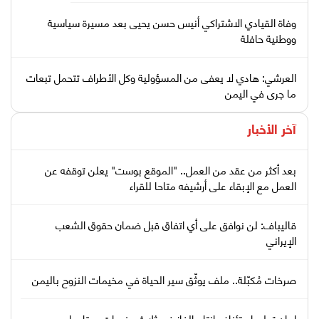
وفاة القيادي الاشتراكي أنيس حسن يحيى بعد مسيرة سياسية
ووطنية حافلة
العرشي: هادي لا يعفى من المسؤولية وكل الأطراف تتحمل تبعات
ما جرى في اليمن
آخر الأخبار
بعد أكثر من عقد من العمل.. "الموقع بوست" يعلن توقفه عن
العمل مع الإبقاء على أرشيفه متاحا للقراء
قاليباف: لن نوافق على أي اتفاق قبل ضمان حقوق الشعب
الإيراني
صرخات مُكبّلة.. ملف يوثّق سير الحياة في مخيمات النزوح باليمن
إيران تعلن استئناف إنتاج الغاز في ثلاث منصات بحقل بارس