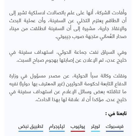
وأفادت الشركة، أنها على علم باتصالات لاسلكية تشير إلى
أن الطاقم يعتزم التخلي عن السفينة، وأن عملية البحث
والإنقاذ جارية، مشيرة إلى أن السفينة انطلقت من ميناء
صحار العُماني متجهة صوب جيبوتي.
وفي السياق نفت جماعة الحوثي، استهداف سفينة في
خليج عدن، تم الإعلان عن إصابتها بهجوم صباح السبت.
ونقلت وكالة سبأ الحوثية، عن مصدر مسؤول في وزارة
الدفاع التابعة لحكومة الحوثيين (غير المعترف بها دوليا) نفيه
ما تناقلته بعض وسائل الإعلام عن استهداف سفينة في
خليج عدن. مؤكدا أن لا علاقة لها بهذا الحادث.
تابعنا في :
فيسبوك
تويتر
يوتيوب
تيليجرام
تطبيق نبض