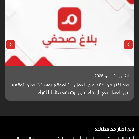
الإثنين, 25 مايو, 2026
باحثون من اليمن يدخلون سباق أبحاث ألزهايمر بدراسة
واعدة منشورة عالميا (ترجمة)
تابع أخبار محافظتك:
أمانة العاصمة
عدن
تعز
لحج
إب
أبين
البيضاء
شبوة
حضرموت
المهرة
الحديدة