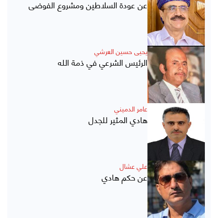
عن عودة السلاطين ومشروع الفوضى
يحيى حسين العرشي
الرئيس الشرعي في ذمة الله
عامر الدميني
هادي المثير للجدل
علي عشال
عن حكم هادي