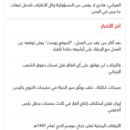
العرشي: هادي لا يعفى من المسؤولية وكل الأطراف تتحمل تبعات
ما جرى في اليمن
آخر الأخبار
بعد أكثر من عقد من العمل.. "الموقع بوست" يعلن توقفه عن
العمل مع الإبقاء على أرشيفه متاحا للقراء
قاليباف: لن نوافق على أي اتفاق قبل ضمان حقوق الشعب
الإيراني
صرخات مُكبّلة.. ملف يوثّق سير الحياة في مخيمات النزوح باليمن
إيران تعلن استئناف إنتاج الغاز في ثلاث منصات بحقل بارس
الجنوبي
الأوقاف اليمنية تعلن نجاح موسم الحج لعام 1447هـ