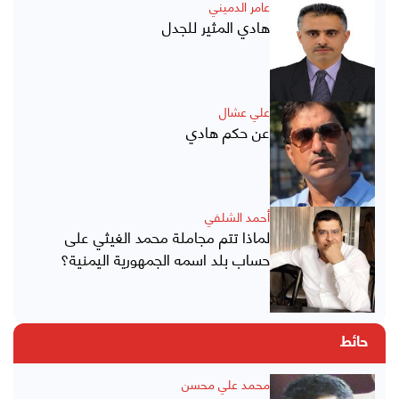
عامر الدميني
هادي المثير للجدل
علي عشال
عن حكم هادي
أحمد الشلفي
لماذا تتم مجاملة محمد الغيثي على
حساب بلد اسمه الجمهورية اليمنية؟
حائط
محمد علي محسن