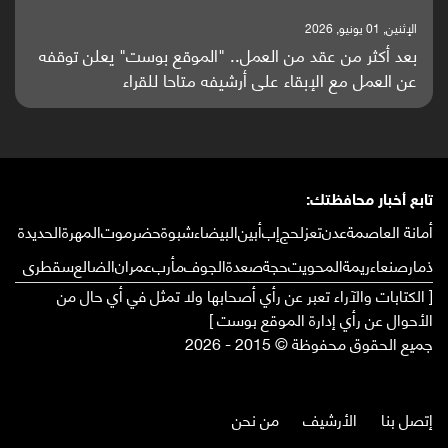
الإثنين, 25 مايو, 2026
باحثون من اليمن يدخلون سباق أبحاث ألزهايمر بدراسة
واعدة منشورة عالميا (ترجمة)
تابع أخبار محافظتك:
أمانة العاصمة
عدن
تعز
لحج
إب
أبين
البيضاء
شبوة
حضرموت
المهرة
الحديدة
ذمار
صنعاء
ريمة
المحويت
حجة
صعدة
الجوف
مأرب
عمران
الضالع
سقطرى
[ الكتابات والآراء تعبر عن رأي أصحابها ولا تمثل في أي حال من
الأحوال عن رأي إدارة الموقع بوست ]
جميع الحقوق محفوظة © 2015 - 2026
إتصل بنا
الأرشيف
من نحن