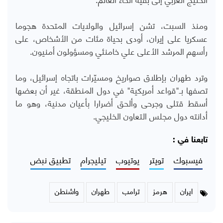
ومنذ السبت، تشن إسرائيل والولايات المتحدة هجوما
عسكريا على إيران، أودى بحياة مئات من الأشخاص، على
رأسهم المرشد الأعلى علي خامنئي ومسؤولون أمنيون.
وترد طهران بإطلاق صواريخ ومسيّرات باتجاه إسرائيل، وما
تصفها بـ"قواعد أمريكية" في دول المنطقة، غير أن بعضها
أسقط قتلى وجرحى وألحق أضرارا بأعيان مدنية، وهو ما
أدانته دول مجلس التعاون الخليجي.
تابعنا في :
فيسبوك
تويتر
يوتيوب
تيليجرام
تطبيق نبض
ايران
هرمز
ترامب
طهران
واشنطن