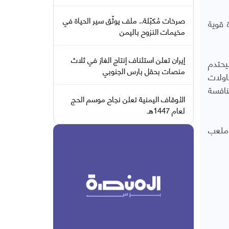
صرخات مُكبّلة.. ملف يوثّق سير الحياة في
 وهو ما تحقق لهم في الدقيقة (51) بتسديدة قوية
مخيمات النزوح باليمن
إيران تعلن استئناف إنتاج الغاز في ثلاث
سرعان ما سجل عبدالرحمن الشامي الهدف الثاني لوحدة صنعاء في الدقيقة (58)، ليحتدم
منصات بحقل بارس الجنوبي
اولات
نقاط ليدخل دائرة المنافسة
الأوقاف اليمنية تعلن نجاح موسم الحج
لعام 1447هـ
 ملعب