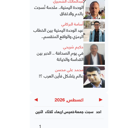
عبدالمالك الشميري
الوحدة اليمنية.. ملحمة نُسجت
بالدم والاتفاق
أسامة البركاني
عيد الوحدة اليمنية بين الخطاب
الرمزي والواقع المنقسم..
حكيم شريحي
في يوم الصحافة .. الحبر بين
القداسة والخيانة
محمد علي محسن
عالم يتشكل فأين العرب ؟!
▶
◀
اغسطس, 2026
احد
سبت
جمعة
خميس
اربعاء
ثلاثاء
اثنين
1