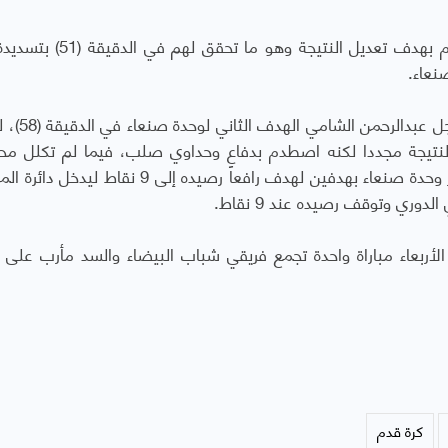
وفي الشوط الثاني اندفع لاعبو العروبة نحو الهجوم بهدف تعديل النتيجة
نعاء.
ولم تستمر نتيجة التعادل كثيراً، حيث 
 النتيجة مجددا لكنه اصطدم بدفاع وحداوي صلب، فيما لم تكلل مح
الوحدة في إضافة أهدف أخرى لتنتهي المباراة بفوز وحدة صنعاء بهدفين لهدف رافعاً رصيده إلى 9 
دوري وتوقف رصيده عند 9 نقاط.
وم الأربعاء مباراة واحدة تجمع فريقي شباب البيضاء والسد مأرب على
كرة قدم