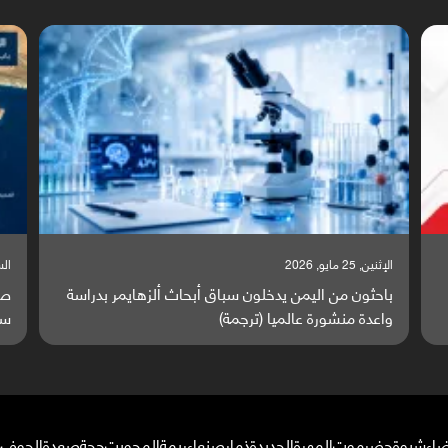
السبت, 23 مايو, 2026
السبت
صراع دولي يتصاعد قرب اليمن والبحر الأحمر يتحول إلى
تق
ساحة مواجهة عالمية (ترجمة)
وا
ضاء
شبوة
حضرموت
المهرة
الحديدة
ذمار
صنعاء
ريمة
المحويت
حجة
صعدة
الجوف
م