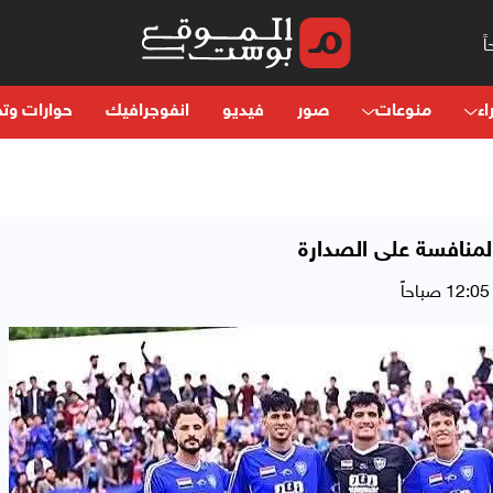
اء
منوعات
صور
فيديو
انفوجرافيك
حوارات وتح
لمنافسة على الصدارة