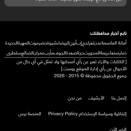
تابع أخبار محافظتك:
أمانة العاصمة
عدن
تعز
لحج
إب
أبين
البيضاء
شبوة
حضرموت
المهرة
الحديدة
ذمار
صنعاء
ريمة
المحويت
حجة
صعدة
الجوف
مأرب
عمران
الضالع
سقطرى
[ الكتابات والآراء تعبر عن رأي أصحابها ولا تمثل في أي حال من
الأحوال عن رأي إدارة الموقع بوست ]
جميع الحقوق محفوظة © 2015 - 2026
إتصل بنا
الأرشيف
من نحن
إتفاقية وسياسة الإستخدام Privacy Policy
المنصة برس
الخبر الآن