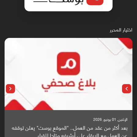
اختيار المحرر
الإثنين, 25 مايو, 2026
باحثون من اليمن يدخلون سباق أبحاث ألزهايمر بدراسة
واعدة منشورة عالميا (ترجمة)