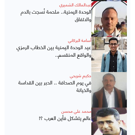
عبدالمالك الشميري
الوحدة اليمنية.. ملحمة نُسجت بالدم
والاتفاق
أسامة البركاني
عيد الوحدة اليمنية بين الخطاب الرمزي
والواقع المنقسم..
حكيم شريحي
في يوم الصحافة .. الحبر بين القداسة
والخيانة
محمد علي محسن
عالم يتشكل فأين العرب ؟!