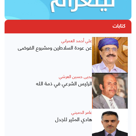
كتابات
علي أحمد العمراني
عن عودة السلاطين ومشروع الفوضى
يحيى حسين العرشي
الرئيس الشرعي في ذمة الله
عامر الدميني
هادي المثير للجدل