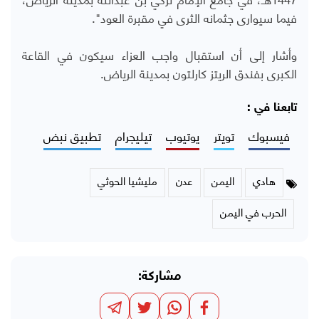
فيما سيوارى جثمانه الثرى في مقبرة العود".
وأشار إلى أن استقبال واجب العزاء سيكون في القاعة
الكبرى بفندق الريتز كارلتون بمدينة الرياض.
تابعنا في :
فيسبوك
تويتر
يوتيوب
تيليجرام
تطبيق نبض
هادي
اليمن
عدن
مليشيا الحوثي
الحرب في اليمن
مشاركة: