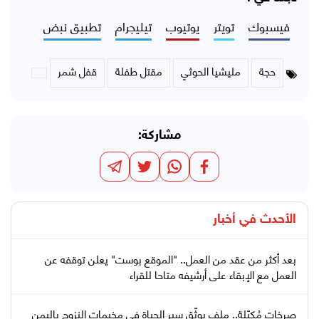
فيسبوك
تويتر
يوتيوب
تيليجرام
تطبيق نبض
حجة
مليشيا الحوثي
مقتل طفلة
قفل شمر
مشاركة:
الأحدث في
أخبار
بعد أكثر من عقد من العمل.. "الموقع بوست" يعلن توقفه عن
العمل مع الإبقاء على أرشيفه متاحا للقراء
صرخات مُكبّلة.. ملف يوثّق سير الحياة في مخيمات النزوح باليمن