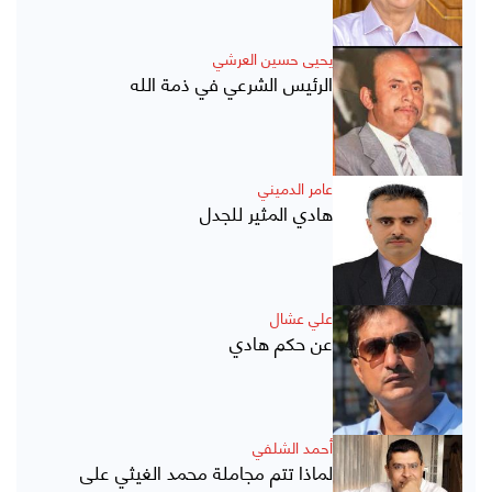
يحيى حسين العرشي
الرئيس الشرعي في ذمة الله
عامر الدميني
هادي المثير للجدل
علي عشال
عن حكم هادي
أحمد الشلفي
لماذا تتم مجاملة محمد الغيثي على