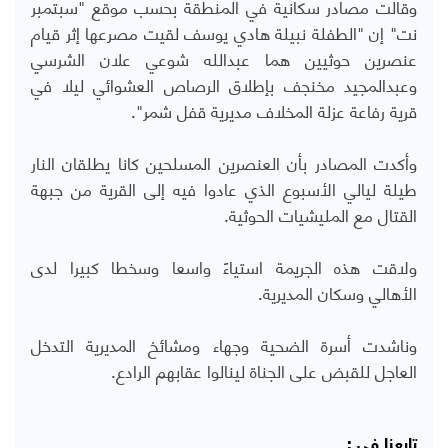
وقالت مصادر سكانية في المنطقة بحسب موقع "سبتمبر
نت" إن "الطفلة نبيلة هادي يوسف لقيت مصرعها إثر قيام
عنصرين حوثيين هما عبدالله شوعي علان الشرسي
وعبدالمجيد مخنجف بإطلاق الرصاص العشوائي ليلا في
قرية رفاعة عزلة المخلاف مديرية قفل شمر".
وأكدت المصادر بأن العنصرين المسلحين كانا يطلقان النار
طيلة ليالي الأسبوع الذي عادوا فيه إلى القرية من جبهة
القتال مع المليشيات الحوثية.
ولاقت هذه الجريمة استياءً واسعا وسخطا كبيرا لدى
الأهالي وسكان المديرية.
وناشدت أسرة الضحية وجهاء ومشائخ المديرية التدخل
العاجل للقبض على الجناة لينالوا عقابهم الرادع.
تابعنا في :