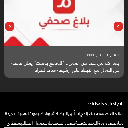
الإثنين, 25 مايو, 2026
باحثون من اليمن يدخلون سباق أبحاث ألزهايمر بدراسة
واعدة منشورة عالميا (ترجمة)
تابع أخبار محافظتك:
أمانة العاصمة
عدن
تعز
لحج
إب
أبين
البيضاء
شبوة
حضرموت
المهرة
الحديدة
ذمار
صنعاء
ريمة
المحويت
حجة
صعدة
الجوف
مأرب
عمران
الضالع
سقطرى