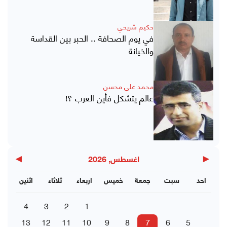
حكيم شريحي
في يوم الصحافة .. الحبر بين القداسة
والخيانة
محمد علي محسن
عالم يتشكل فأين العرب ؟!
▶
◀
اغسطس, 2026
احد
سبت
جمعة
خميس
اربعاء
ثلاثاء
اثنين
4
3
2
1
13
12
11
10
9
8
7
6
5