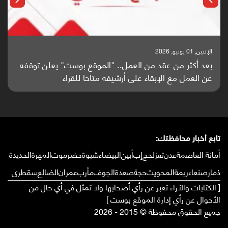
الإثنين, 25 مايو, 2026
باحثون من اليمن يدخلون سباق أبحاث ألزهايمر بدراسة
واعدة منشورة عالميا (ترجمة)
تابع أخبار محافظتك:
أمانة العاصمة
عدن
تعز
لحج
إب
أبين
البيضاء
شبوة
حضرموت
المهرة
الحديدة
ذمار
صنعاء
ريمة
المحويت
حجة
صعدة
الجوف
مأرب
عمران
الضالع
سقطرى
[ الكتابات والآراء تعبر عن رأي أصحابها ولا تمثل في أي حال من
الأحوال عن رأي إدارة الموقع بوست ]
جميع الحقوق محفوظة © 2015 - 2026