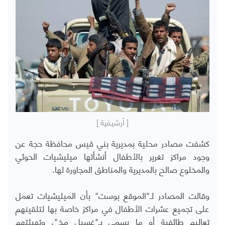
[ أرشيفية ]
كشفت مصادر محلية بمديرية بني قيس محافظة حجة عن
وجود مراكز تغرير بالأطفال أنشأتها ميليشيات الحوثي
والمخلوع صالح بالمديرية والمناطق المجاورة لها.
وقالت المصادر لـ"الموقع بوست" بأن الميليشيات تعمل
على تجميع عشرات الأطفال في مراكز خاصة بها لتلقينهم
تعاليم طائفية أو ما يسمى بـ"غسيل مخ"، وتهيئتهم