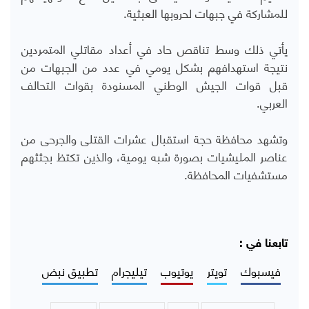
للمشاركة في جبهات لحروبها العبثية.
يأتي ذلك وسط تناقص حاد في أعداد مقاتلي المتمردين
نتيجة استهدافهم بشكل يومي في عدد من الجبهات من
قبل قوات الجيش الوطني المسنودة بقوات التحالف
العربي.
وتشهد محافظة حجة استقبال عشرات القتلى والجرحى من
عناصر المليشيات بصورة شبه يومية، والذين تكتظ بجثثهم
مستشفيات المحافظة.
تابعنا في :
فيسبوك
تويتر
يوتيوب
تيليجرام
تطبيق نبض